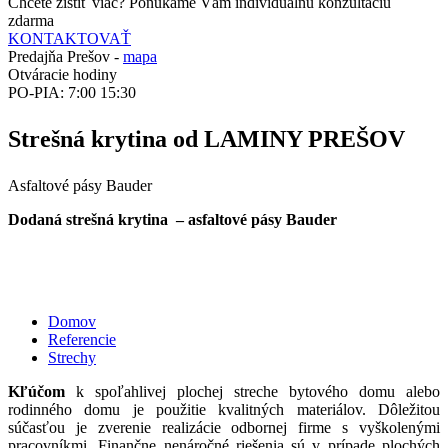
Chcete zistiť viac? Ponúkame Vám individuálnu konzultáciu
zdarma
KONTAKTOVAŤ
Predajňa Prešov -
mapa
Otváracie hodiny
PO-PIA: 7:00 15:30
Strešná krytina od LAMINY PREŠOV
Asfaltové pásy Bauder
Dodaná strešná krytina – asfaltové pásy Bauder
Domov
Referencie
Strechy
Kľúčom
k spoľahlivej plochej streche bytového domu alebo
rodinného domu je použitie kvalitných materiálov. Dôležitou
súčasťou je zverenie realizácie odbornej firme s vyškolenými
pracovníkmi. Finančne nenáročné riešenia sú v prípade plochých