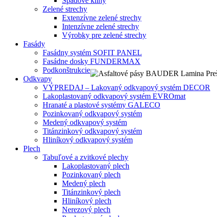
Spádové kliny
Zelené strechy
Extenzívne zelené strechy
Intenzívne zelené strechy
Výrobky pre zelené strechy
Fasády
Fasádny systém SOFIT PANEL
Fasádne dosky FUNDERMAX
Podkonštrukcie
Odkvapy
VÝPREDAJ – Lakovaný odkvapový systém DECOR
Lakoplastovaný odkvapový systém EVROmat
Hranaté a plastové systémy GALECO
Pozinkovaný odkvapový systém
Medený odkvapový systém
Titánzinkový odkvapový systém
Hliníkový odkvapový systém
Plech
Tabuľové a zvitkové plechy
Lakoplastovaný plech
Pozinkovaný plech
Medený plech
Titánzinkový plech
Hliníkový plech
Nerezový plech