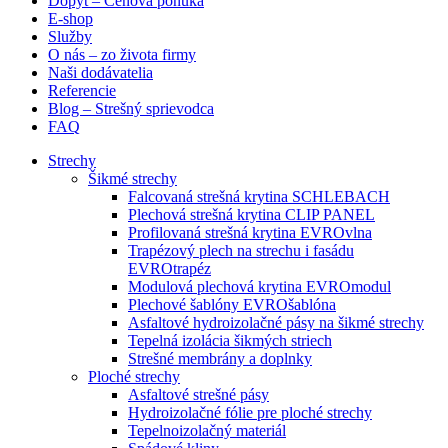
Dopyt – Cenová ponuka
E-shop
Služby
O nás – zo života firmy
Naši dodávatelia
Referencie
Blog – Strešný sprievodca
FAQ
Strechy
Šikmé strechy
Falcovaná strešná krytina SCHLEBACH
Plechová strešná krytina CLIP PANEL
Profilovaná strešná krytina EVROvlna
Trapézový plech na strechu i fasádu
EVROtrapéz
Modulová plechová krytina EVROmodul
Plechové šablóny EVROšablóna
Asfaltové hydroizolačné pásy na šikmé strechy
Tepelná izolácia šikmých striech
Strešné membrány a doplnky
Ploché strechy
Asfaltové strešné pásy
Hydroizolačné fólie pre ploché strechy
Tepelnoizolačný materiál