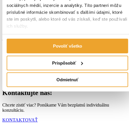
sociálnych médií, inzercie a analytiky. Títo partneri môžu
príslušné informácie skombinovať s ďalšími údajmi, ktoré
ste im poskytli, alebo ktoré od vás získali, keď ste používali
S asfaltovými pásmi BAUDER možno pokryť väčšiu plochu
ich služby.
v kratšom čase a s nižšou spotrebou plynu. Navyše sú tieto pásy
vysoko odolné proti UV žiareniu, preto vašu strechu ochránia pred
jej predčasným starnutím.
Povoliť všetko
Ak sa chcete dozvedieť viac o asfaltových pásoch, prečítaj si
článok:
Hydroizolácia plochej strechy modifikovanými
asfaltovými pásmi Bauder
Prispôsobiť
Odmietnuť
Kontaktujte nás!
Chcete zistiť viac? Ponúkame Vám bezplatnú individuálnu
konzultáciu.
KONTAKTOVAŤ