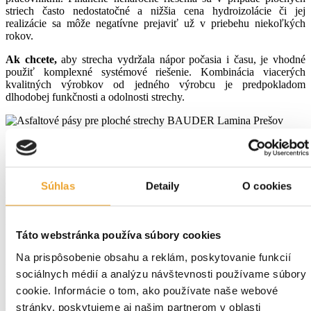
striech často nedostatočné a nižšia cena hydroizolácie či jej
realizácie sa môže negatívne prejaviť už v priebehu niekoľkých
rokov.
Ak chcete,
aby strecha vydržala nápor počasia i času, je vhodné
použiť komplexné systémové riešenie. Kombinácia viacerých
kvalitných výrobkov od jedného výrobcu je predpokladom
dlhodobej funkčnosti a odolnosti strechy.
Odporúčame
použitie kvalitných
modifikovaných asfaltových
pásov od firmy BAUDER
, ktorých životnosť je niekoľko desiatok
rokov. V prvom rade treba použiť kvalitnú parozábranu, najlepšie
asfaltový pás, ktorý zároveň plní aj poistnú hydroizolačnú funkciu.
Súhlas
Detaily
O cookies
Ako tepelnú izoláciu je možné použiť dosky tzv. PIR dosky, ktoré
sa vyrábajú v rôznych hrúbkach a typoch. V našom prípade bol
použitý EPS polystyrén a spádové kliny Ktoré sa lepili špeciálnym
penovým lepidlom BAUDER schaumkleber.
Táto webstránka používa súbory cookies
Na tepelnú izoláciu sa ukladá za studena samolepiaci spodný
Na prispôsobenie obsahu a reklám, poskytovanie funkcií
hydroizolačný pás BAUDER SPRINT DUO a potom vrchný
sociálnych médií a analýzu návštevnosti používame súbory
hydroizolačný pás BAUDER EP4 s bridlicovým posypom. Na
cookie. Informácie o tom, ako používate naše webové
hydroizoláciu striech by sa mali používať len asfaltové
modifikované pásy.
stránky, poskytujeme aj našim partnerom v oblasti