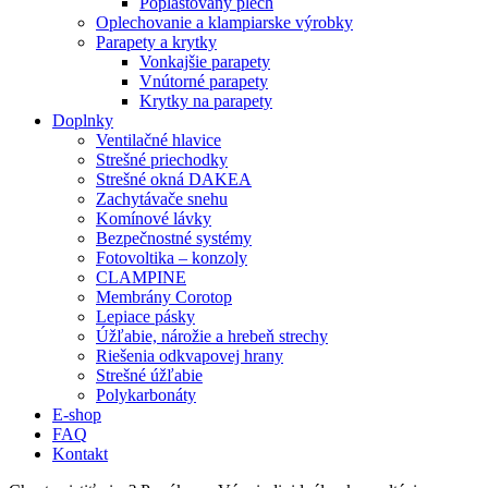
Poplastovaný plech
Oplechovanie a klampiarske výrobky
Parapety a krytky
Vonkajšie parapety
Vnútorné parapety
Krytky na parapety
Doplnky
Ventilačné hlavice
Strešné priechodky
Strešné okná DAKEA
Zachytávače snehu
Komínové lávky
Bezpečnostné systémy
Fotovoltika – konzoly
CLAMPINE
Membrány Corotop
Lepiace pásky
Úžľabie, nárožie a hrebeň strechy
Riešenia odkvapovej hrany
Strešné úžľabie
Polykarbonáty
E-shop
FAQ
Kontakt