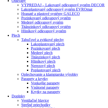
Odkvapy
VÝPREDAJ – Lakovaný odkvapový systém DECOR
Lakoplastovaný odkvapový systém EVROmat
Hranaté a plastové systémy GALECO
Pozinkovaný odkvapový systém
Medený odkvapový systém
Titánzinkový odkvapový systém
Hliníkový odkvapový systém
Plech
Tabuľové a zvitkové plechy
Lakoplastovaný plech
Pozinkovaný plech
Medený plech
Titánzinkový plech
Hliníkový plech
Nerezový plech
Poplastovaný plech
Oplechovanie a klampiarske výrobky
Parapety a krytky
Vonkajšie parapety
Vnútorné parapety
Krytky na parapety
Doplnky
Ventilačné hlavice
Strešné priechodky