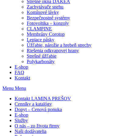
Strešné okná DAKEA
Zachytávače snehu
Komínové lávky
Bezpečnostné systémy
Fotovoltika – konzoly
CLAMPINE
Membrány Corotop
Lepiace pásky
Úžľabie, nárožie a hrebeň strechy
Riešenia odkvapovej hrany
Strešné úžľabie
Polykarbonáty
E-shop
FAQ
Kontakt
Menu
Menu
Kontakt LAMINA PREŠOV
Cenníky a katalógy
Dopyt – Cenová ponuka
E-shop
Služby
O nás – zo života firmy
Naši dodávatelia