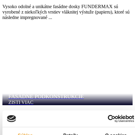
Vysoko odolné a unikátne fasádne dosky FUNDERMAX sú
vyrobené z niekoľkých vrstiev vláknitej výstuže (papieru), ktoré sú
následne impregnované ...
FASÁDNE PODKONŠTRUKCIE
ZISTI VIAC
Kovová nosná konštrukcia pod fasádou pozostáva z konzol, ktoré sa
spolu s podložkou kotvia do nosnej steny pomocou kotiev
dimenzovaných vždy podľa ...