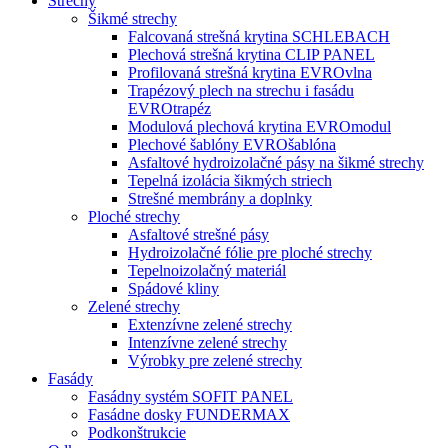
Strechy
Šikmé strechy
Falcovaná strešná krytina SCHLEBACH
Plechová strešná krytina CLIP PANEL
Profilovaná strešná krytina EVROvlna
Trapézový plech na strechu i fasádu
EVROtrapéz
Modulová plechová krytina EVROmodul
Plechové šablóny EVROšablóna
Asfaltové hydroizolačné pásy na šikmé strechy
Tepelná izolácia šikmých striech
Strešné membrány a doplnky
Ploché strechy
Asfaltové strešné pásy
Hydroizolačné fólie pre ploché strechy
Tepelnoizolačný materiál
Spádové kliny
Zelené strechy
Extenzívne zelené strechy
Intenzívne zelené strechy
Výrobky pre zelené strechy
Fasády
Fasádny systém SOFIT PANEL
Fasádne dosky FUNDERMAX
Podkonštrukcie