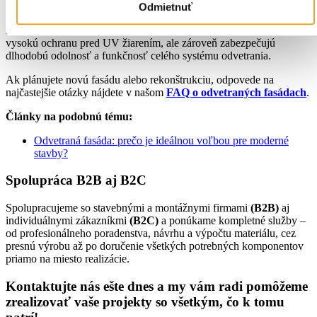
vyhovujú oplášteniam stien s otvorenými medzerami. Tieto produkty
Odmietnuť
vynikajú čiernou farbou bez akýchkoľvek nápisov či potlače, čo ich
robí ideálnymi pre estetické a nenápadné riešenia. Poskytujú nielen
vysokú ochranu pred UV žiarením, ale zároveň zabezpečujú
dlhodobú odolnosť a funkčnosť celého systému odvetrania.
Ak plánujete novú fasádu alebo rekonštrukciu, odpovede na
najčastejšie otázky nájdete v našom
FAQ o odvetraných fasádach
.
Články na podobnú tému:
Odvetraná fasáda: prečo je ideálnou voľbou pre moderné
stavby?
Spolupráca B2B aj B2C
Spolupracujeme so stavebnými a montážnymi firmami
(B2B)
aj
individuálnymi zákazníkmi
(B2C)
a ponúkame kompletné služby –
od profesionálneho poradenstva, návrhu a výpočtu materiálu, cez
presnú výrobu až po doručenie všetkých potrebných komponentov
priamo na miesto realizácie.
Kontaktujte nás ešte dnes a my vám radi pomôžeme
zrealizovať vaše projekty so všetkým, čo k tomu