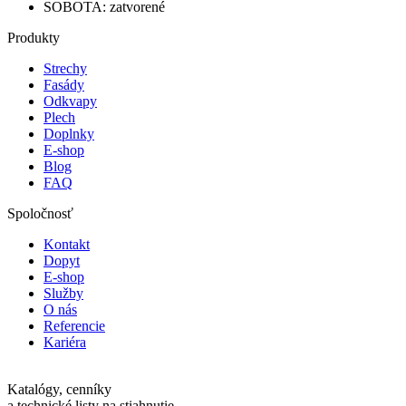
SOBOTA: zatvorené
Produkty
Strechy
Fasády
Odkvapy
Plech
Doplnky
E-shop
Blog
FAQ
Spoločnosť
Kontakt
Dopyt
E-shop
Služby
O nás
Referencie
Kariéra
Katalógy, cenníky
a technické listy na stiahnutie