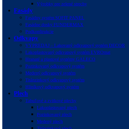
Výrobky pre zelené strechy
Fasády
Fasádny systém SOFIT PANEL
Fasádne dosky FUNDERMAX
Podkonštrukcie
Odkvapy
VÝPREDAJ – Lakovaný odkvapový systém DECOR
Lakoplastovaný odkvapový systém EVROmat
Hranaté a plastové systémy GALECO
Pozinkovaný odkvapový systém
Medený odkvapový systém
Titánzinkový odkvapový systém
Hliníkový odkvapový systém
Plech
Tabuľové a zvitkové plechy
Lakoplastovaný plech
Pozinkovaný plech
Medený plech
Titánzinkový plech