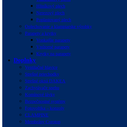
Hliníkový plech
Nerezový plech
Poplastovaný plech
Oplechovanie a klampiarske výrobky
Parapety a krytky
Vonkajšie parapety
Vnútorné parapety
Krytky na parapety
Doplnky
Ventilačné hlavice
Strešné priechodky
Strešné okná DAKEA
Zachytávače snehu
Komínové lávky
Bezpečnostné systémy
Fotovoltika – konzoly
CLAMPINE
Membrány Corotop