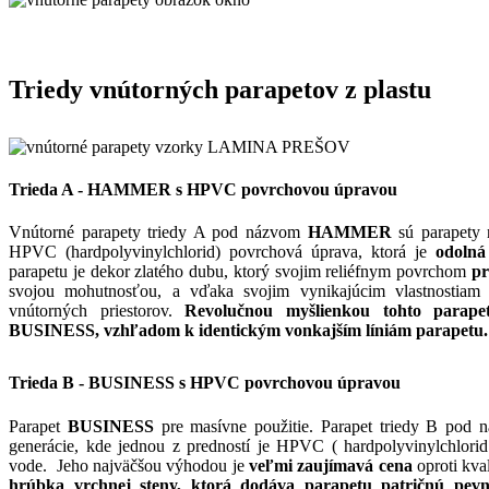
Triedy vnútorných parapetov z plastu
Trieda A
- HAMMER s HPVC povrchovou úpravou
Vnútorné parapety triedy A pod názvom
HAMMER
sú parapety n
HPVC (hardpolyvinylchlorid) povrchová úprava, ktorá je
odolná
parapetu je dekor zlatého dubu, ktorý svojim reliéfnym povrchom
pr
svojou mohutnosťou, a vďaka svojim vynikajúcim vlastnostiam
vnútorných priestorov.
Revolučnou myšlienkou tohto parape
BUSINESS, vzhľadom k identickým vonkajším líniám parapetu.
Trieda B - BUSINESS s HPVC povrchovou úpravou
Parapet
BUSINESS
pre masívne použitie. Parapet triedy B pod
generácie, kde jednou z predností je HPVC ( hardpolyvinylchlorid
vode. Jeho najväčšou výhodou je
veľmi zaujímavá cena
oproti kva
hrúbka vrchnej steny, ktorá dodáva parapetu patričnú pe