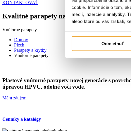
Na prispôsobenie obsahu a r
KONTAKTOVAŤ
cookie. Informácie o tom, ak
médií, inzercie a analytiky. 
Kvalitné parapety na mieru
alebo ktoré od vás získali, ke
Vnútorné parapety
Domov
Odmietnuť
Plech
Parapety a krytky
Vnútorné parapety
Plastové vnútorné parapety novej generácie s povrch
úpravou HPVC, odolné voči vode.
Mám záujem
Cenníky a katalógy