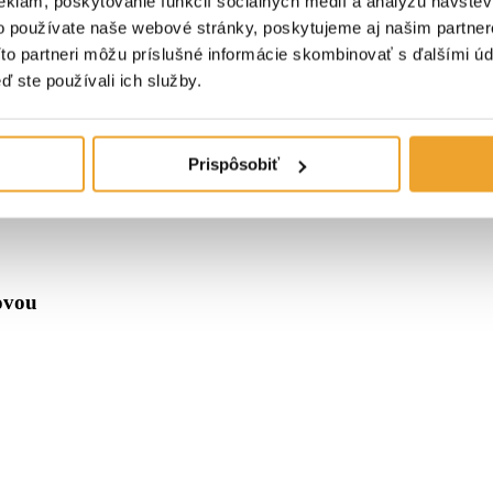
eklám, poskytovanie funkcií sociálnych médií a analýzu návšte
o používate naše webové stránky, poskytujeme aj našim partner
Títo partneri môžu príslušné informácie skombinovať s ďalšími úda
ď ste používali ich služby.
Prispôsobiť
ovou