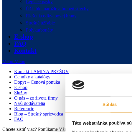
Lepiace pásky
Úžľabie, nárožie a hrebeň strechy
Riešenia odkvapovej hrany
Strešné úžľabie
Polykarbonáty
E-shop
FAQ
Kontakt
Menu
Menu
Kontakt LAMINA PREŠOV
Cenníky a katalógy
Dopyt – Cenová ponuka
E-shop
Služby
O nás – zo života firmy
Naši dodávatelia
Súhlas
Referencie
Blog – Strešný sprievodca
FAQ
Táto webstránka používa sú
Chcete zistiť viac? Ponúkame Vám individuálnu konzultáciu zdarma