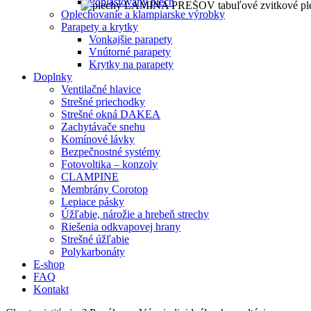
Poplastovaný plech
Oplechovanie a klampiarske výrobky
Parapety a krytky
Vonkajšie parapety
Vnútorné parapety
Krytky na parapety
Doplnky
Ventilačné hlavice
Strešné priechodky
Strešné okná DAKEA
Zachytávače snehu
Komínové lávky
Bezpečnostné systémy
Fotovoltika – konzoly
CLAMPINE
Membrány Corotop
Lepiace pásky
Úžľabie, nárožie a hrebeň strechy
Riešenia odkvapovej hrany
Strešné úžľabie
Polykarbonáty
E-shop
FAQ
Kontakt