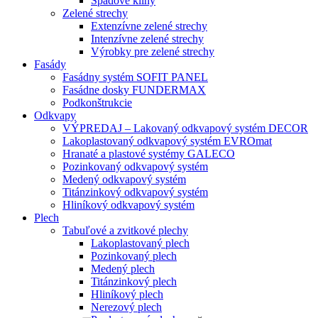
Spádové kliny
Zelené strechy
Extenzívne zelené strechy
Intenzívne zelené strechy
Výrobky pre zelené strechy
Fasády
Fasádny systém SOFIT PANEL
Fasádne dosky FUNDERMAX
Podkonštrukcie
Odkvapy
VÝPREDAJ – Lakovaný odkvapový systém DECOR
Lakoplastovaný odkvapový systém EVROmat
Hranaté a plastové systémy GALECO
Pozinkovaný odkvapový systém
Medený odkvapový systém
Titánzinkový odkvapový systém
Hliníkový odkvapový systém
Plech
Tabuľové a zvitkové plechy
Lakoplastovaný plech
Pozinkovaný plech
Medený plech
Titánzinkový plech
Hliníkový plech
Nerezový plech