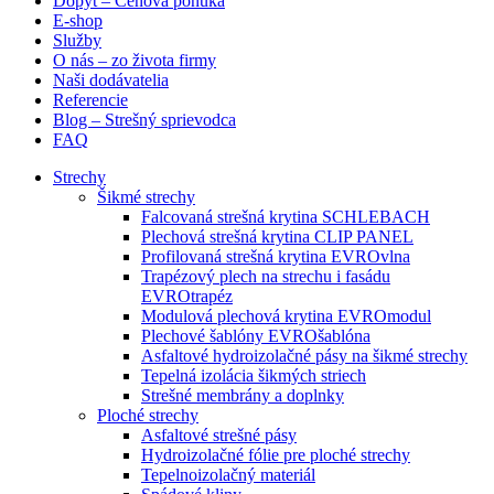
Dopyt – Cenová ponuka
E-shop
Služby
O nás – zo života firmy
Naši dodávatelia
Referencie
Blog – Strešný sprievodca
FAQ
Strechy
Šikmé strechy
Falcovaná strešná krytina SCHLEBACH
Plechová strešná krytina CLIP PANEL
Profilovaná strešná krytina EVROvlna
Trapézový plech na strechu i fasádu
EVROtrapéz
Modulová plechová krytina EVROmodul
Plechové šablóny EVROšablóna
Asfaltové hydroizolačné pásy na šikmé strechy
Tepelná izolácia šikmých striech
Strešné membrány a doplnky
Ploché strechy
Asfaltové strešné pásy
Hydroizolačné fólie pre ploché strechy
Tepelnoizolačný materiál