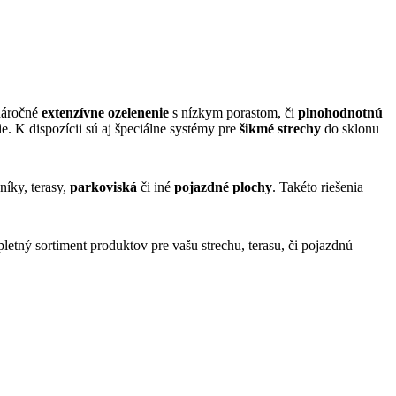
enáročné
extenzívne ozelenenie
s nízkym porastom, či
plnohodnotnú
. K dispozícii sú aj špeciálne systémy pre
šikmé strechy
do sklonu
níky, terasy,
parkoviská
či iné
pojazdné plochy
. Takéto riešenia
tný sortiment produktov pre vašu strechu, terasu, či pojazdnú