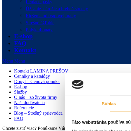
Lepiace pásky
Úžľabie, nárožie a hrebeň strechy
Riešenia odkvapovej hrany
Strešné úžľabie
Polykarbonáty
E-shop
FAQ
Kontakt
Menu
Menu
Kontakt LAMINA PREŠOV
Cenníky a katalógy
Dopyt – Cenová ponuka
E-shop
Služby
O nás – zo života firmy
Naši dodávatelia
Súhlas
Referencie
Blog – Strešný sprievodca
FAQ
Táto webstránka používa sú
Chcete zistiť viac? Ponúkame Vám individuálnu konzultáciu zdarma