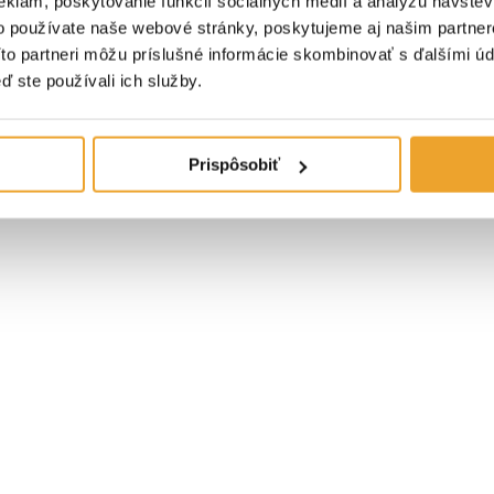
eklám, poskytovanie funkcií sociálnych médií a analýzu návšte
o používate naše webové stránky, poskytujeme aj našim partner
Títo partneri môžu príslušné informácie skombinovať s ďalšími úda
ď ste používali ich služby.
Prispôsobiť