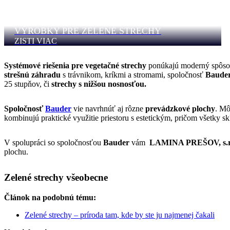
VÝROBKY PRE ZELENÉ STRECHY
ZISTI VIAC
Systémové riešenia pre vegetačné strechy
ponúkajú moderný spôsob,
strešnú záhradu
s trávnikom, kríkmi a stromami, spoločnosť
Baude
25 stupňov, či
strechy s nižšou nosnosťou.
Spoločnosť
Bauder
vie navrhnúť aj rôzne
prevádzkové plochy
. Mô
kombinujú praktické využitie priestoru s estetickým, pričom všetky s
V spolupráci so spoločnosťou
Bauder
vám
LAMINA PREŠOV, s.r
plochu.
Zelené strechy všeobecne
Článok na podobnú tému:
Zelené strechy – príroda tam, kde by ste ju najmenej čakali