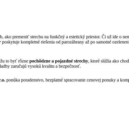
 ako premeniť strechu na funkčný a estetický priestor. Či už ide o n
r
poskytuje kompletné riešenia od parozábrany až po samotné ozelenenie
žu to byť rôzne
pochôdzne a pojazdné strechy
, ktoré slúžia ako chod
kladby zaručujú vysokú kvalitu a bezpečnosť.
.o.
ponúka poradenstvo, bezplatné spracovanie cenovej ponuky a komple