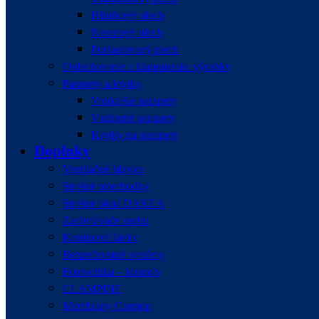
Hliníkový plech
Nerezový plech
Poplastovaný plech
Oplechovanie a klampiarske výrobky
Parapety a krytky
Vonkajšie parapety
Vnútorné parapety
Krytky na parapety
Doplnky
Ventilačné hlavice
Strešné priechodky
Strešné okná DAKEA
Zachytávače snehu
Komínové lávky
Bezpečnostné systémy
Fotovoltika – konzoly
CLAMPINE
Membrány Corotop