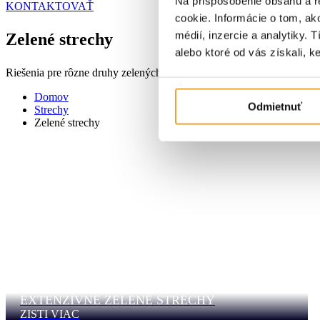
Na prispôsobenie obsahu a r
KONTAKTOVAŤ
cookie. Informácie o tom, ak
médií, inzercie a analytiky. 
Zelené strechy
alebo ktoré od vás získali, ke
Riešenia pre rôzne druhy zelených striech
Domov
Odmietnuť
Strechy
Zelené strechy
EXTENZÍVNE ZELENÉ STRECHY
ZISTI VIAC