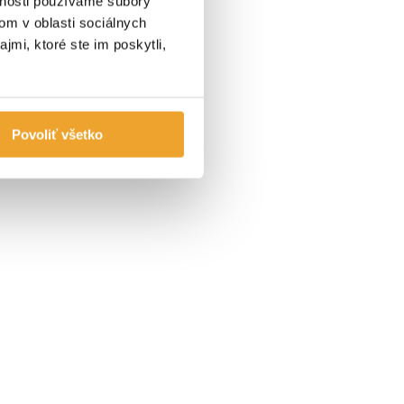
vnosti používame súbory
om v oblasti sociálnych
jmi, ktoré ste im poskytli,
Povoliť všetko