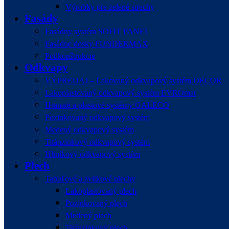
Výrobky pre zelené strechy
Fasády
Fasádny systém SOFIT PANEL
Fasádne dosky FUNDERMAX
Podkonštrukcie
Odkvapy
VÝPREDAJ – Lakovaný odkvapový systém DECOR
Lakoplastovaný odkvapový systém EVROmat
Hranaté a plastové systémy GALECO
Pozinkovaný odkvapový systém
Medený odkvapový systém
Titánzinkový odkvapový systém
Hliníkový odkvapový systém
Plech
Tabuľové a zvitkové plechy
Lakoplastovaný plech
Pozinkovaný plech
Medený plech
Titánzinkový plech