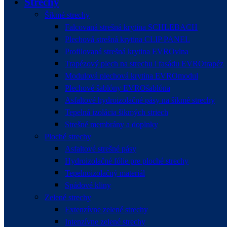
Strechy
Šikmé strechy
Falcovaná strešná krytina SCHLEBACH
Plechová strešná krytina CLIP PANEL
Profilovaná strešná krytina EVROvlna
Trapézový plech na strechu i fasádu EVROtrapéz
Modulová plechová krytina EVROmodul
Plechové šablóny EVROšablóna
Asfaltové hydroizolačné pásy na šikmé strechy
Tepelná izolácia šikmých striech
Strešné membrány a doplnky
Ploché strechy
Asfaltové strešné pásy
Hydroizolačné fólie pre ploché strechy
Tepelnoizolačný materiál
Spádové kliny
Zelené strechy
Extenzívne zelené strechy
Intenzívne zelené strechy