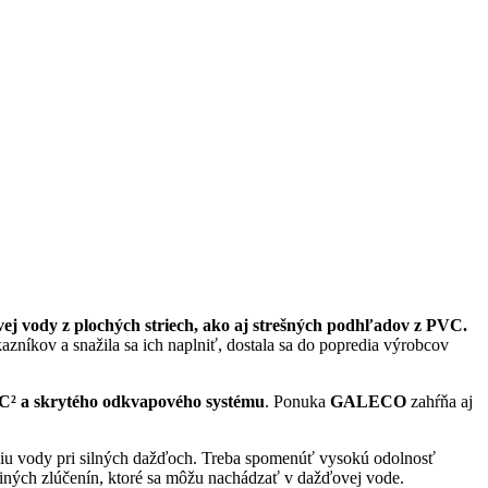
j vody z plochých striech, ako aj strešných podhľadov z PVC.
íkov a snažila sa ich naplniť, dostala sa do popredia výrobcov
² a skrytého odkvapového systému
. Ponuka
GALECO
zahŕňa aj
čeniu vody pri silných dažďoch. Treba spomenúť vysokú odolnosť
ných zlúčenín, ktoré sa môžu nachádzať v dažďovej vode.