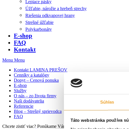
Lepiace pásky
Úžľabie, nárožie a hrebeň strechy
Riešenia odkvapovej hrany
Strešné úžľabie
Polykarbonáty
E-shop
FAQ
Kontakt
Menu
Menu
Kontakt LAMINA PREŠOV
Cenníky a katalógy
Dopyt – Cenová ponuka
E-shop
Služby
O nás – zo života firmy
Naši dodávatelia
Súhlas
Referencie
Blog – Strešný sprievodca
FAQ
Táto webstránka používa sú
Chcete zistiť viac? Ponúkame Vám individuálnu konzultáciu zdarma