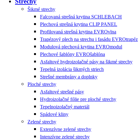
Strechy
Šikmé strechy
Falcovaná strešná krytina SCHLEBACH
Plechová strešná krytina CLIP PANEL
Profilovaná strešná krytina EVROvlna
Trapézový plech na strechu i fasádu EVROtrapéz
Modulová plechová krytina EVROmodul
Plechové šablóny EVROšablóna
Asfaltové hydroizolačné pásy na šikmé strechy
Tepelná izolácia šikmých striech
Strešné membrány a doplnky
Ploché strechy
Asfaltové strešné pásy
Hydroizolačné fólie pre ploché strechy
Tepelnoizolačný materiál
Spádové kliny
Zelené strechy
Extenzívne zelené strechy
Intenzívne zelené strechy