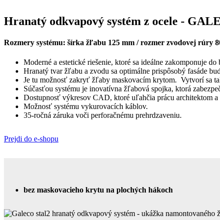
Hranatý odkvapový systém z ocele - GA
Rozmery systému: šírka žľabu 125 mm / rozmer zvodovej rúry 
Moderné a estetické riešenie, ktoré sa ideálne zakomponuje do
Hranatý tvar žľabu a zvodu sa optimálne prispôsobý fasáde bu
Je tu možnosť zakryť žľaby maskovacím krytom. Vytvorí sa ta
Súčasťou systému je inovatívna žľabová spojka, ktorá zabezpe
Dostupnosť výkresov CAD, ktoré uľahčia prácu architektom a 
Možnosť systému vykurovacích káblov.
35-ročná záruka voči perforačnému prehrdzaveniu.
Prejdi do e-shopu
bez maskovacieho krytu na plochých hákoch