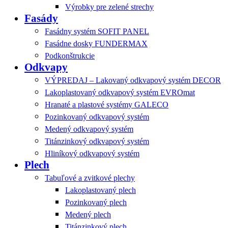
Výrobky pre zelené strechy
Fasády
Fasádny systém SOFIT PANEL
Fasádne dosky FUNDERMAX
Podkonštrukcie
Odkvapy
VÝPREDAJ – Lakovaný odkvapový systém DECOR
Lakoplastovaný odkvapový systém EVROmat
Hranaté a plastové systémy GALECO
Pozinkovaný odkvapový systém
Medený odkvapový systém
Titánzinkový odkvapový systém
Hliníkový odkvapový systém
Plech
Tabuľové a zvitkové plechy
Lakoplastovaný plech
Pozinkovaný plech
Medený plech
Titánzinkový plech