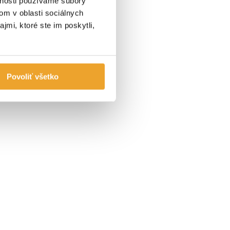
vnosti používame súbory
om v oblasti sociálnych
jmi, ktoré ste im poskytli,
Povoliť všetko