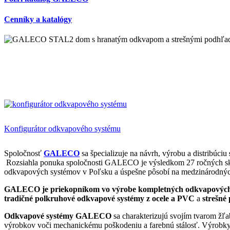
Cenníky a katalógy
Konfigurátor odkvapového systému
Spoločnosť
GALECO
sa špecializuje na návrh, výrobu a distribúciu
Rozsiahla ponuka spoločnosti GALECO je výsledkom 27 ročných skúse
odkvapových systémov v Poľsku a úspešne pôsobí na medzinárodnýc
GALECO
je priekopníkom vo výrobe kompletných odkvapový
tradičné polkruhové odkvapové systémy z ocele a PVC
a
strešn
Odkvapové systémy GALECO
sa charakterizujú svojím tvarom žľ
výrobkov voči mechanickému poškodeniu a farebnú stálosť. Výrobky 