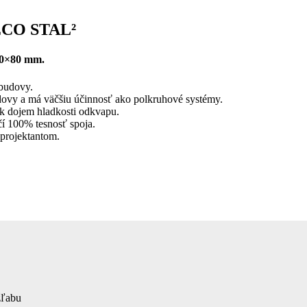
LECO STAL²
80×80
mm.
 budovy.
dovy a má väčšiu účinnosť ako polkruhové systémy.
k dojem hladkosti odkvapu.
čí 100% tesnosť spoja.
projektantom.