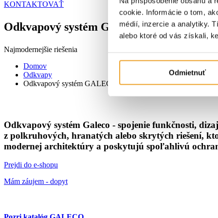
Na prispôsobenie obsahu a r
KONTAKTOVAŤ
cookie. Informácie o tom, ak
médií, inzercie a analytiky. 
Odkvapový systém GALECO
alebo ktoré od vás získali, ke
Najmodernejšie riešenia
Domov
Odmietnuť
Odkvapy
Odkvapový systém GALECO
Odkvapový systém Galeco - spojenie funkčnosti, dizaj
z polkruhových, hranatých alebo skrytých riešení, kt
modernej architektúry a poskytujú spoľahlivú ochran
Prejdi do e-shopu
Mám záujem - dopyt
Pozri katalóg GALECO