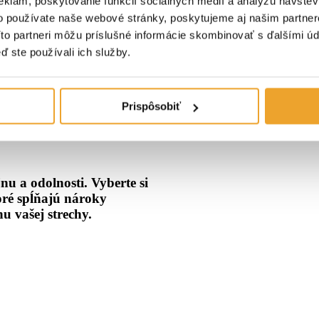
eklám, poskytovanie funkcií sociálnych médií a analýzu návšte
o používate naše webové stránky, poskytujeme aj našim partner
Títo partneri môžu príslušné informácie skombinovať s ďalšími úda
ď ste používali ich služby.
Prispôsobiť
nu a odolnosti. Vyberte si
oré spĺňajú nároky
u vašej strechy.