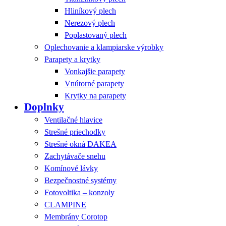
Hliníkový plech
Nerezový plech
Poplastovaný plech
Oplechovanie a klampiarske výrobky
Parapety a krytky
Vonkajšie parapety
Vnútorné parapety
Krytky na parapety
Doplnky
Ventilačné hlavice
Strešné priechodky
Strešné okná DAKEA
Zachytávače snehu
Komínové lávky
Bezpečnostné systémy
Fotovoltika – konzoly
CLAMPINE
Membrány Corotop