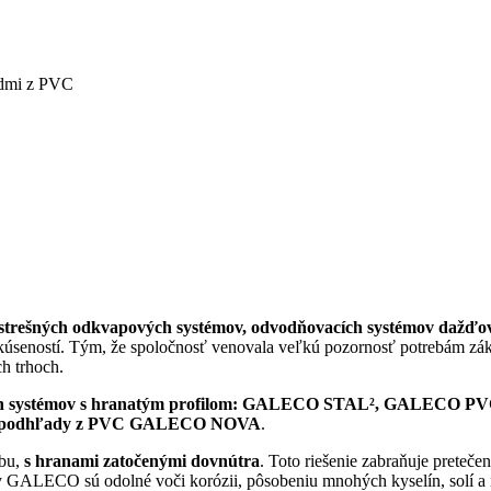
strešných odkvapových systémov, odvodňovacích systémov dažďove
ností. Tým, že spoločnosť venovala veľkú pozornosť potrebám zákazn
h trhoch.
ch systémov s hranatým profilom: GALECO STAL², GALECO PVC
é podhľady z PVC GALECO NOVA
.
abu,
s hranami zatočenými dovnútra
. Toto riešenie zabraňuje prete
GALECO sú odolné voči korózii, pôsobeniu mnohých kyselín, solí a i