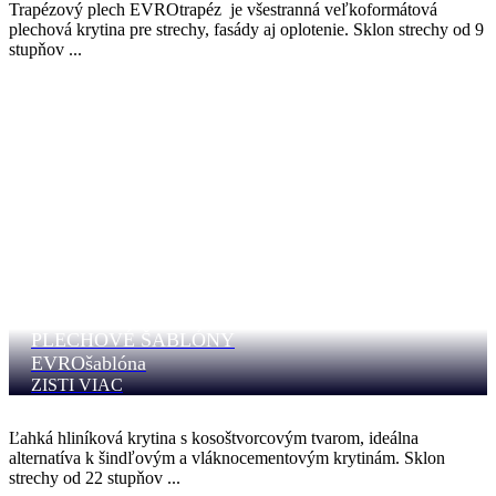
Trapézový plech EVROtrapéz je všestranná veľkoformátová
plechová krytina pre strechy, fasády aj oplotenie. Sklon strechy od 9
stupňov ...
PLECHOVÉ ŠABLÓNY
EVROšablóna
ZISTI VIAC
Ľahká hliníková krytina s kosoštvorcovým tvarom, ideálna
alternatíva k šindľovým a vláknocementovým krytinám. Sklon
strechy od 22 stupňov ...