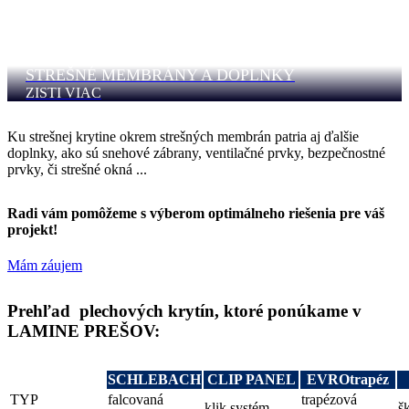
STREŠNÉ MEMBRÁNY A DOPLNKY
ZISTI VIAC
Ku strešnej krytine okrem strešných membrán patria aj ďalšie
doplnky, ako sú snehové zábrany, ventilačné prvky, bezpečnostné
prvky, či strešné okná ...
Radi vám pomôžeme s výberom optimálneho riešenia pre váš
projekt!
Mám záujem
Prehľad plechových krytín, ktoré ponúkame v
LAMINE PREŠOV:
SCHLEBACH
CLIP PANEL
EVROtrapéz
TYP
falcovaná
trapézová
klik systém
š