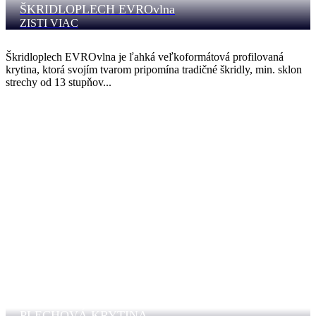
ŠKRIDLOPLECH EVROvlna
ZISTI VIAC
Škridloplech EVROvlna je ľahká veľkoformátová profilovaná
krytina, ktorá svojím tvarom pripomína tradičné škridly, min. sklon
strechy od 13 stupňov...
PLECHOVÁ KRYTINA