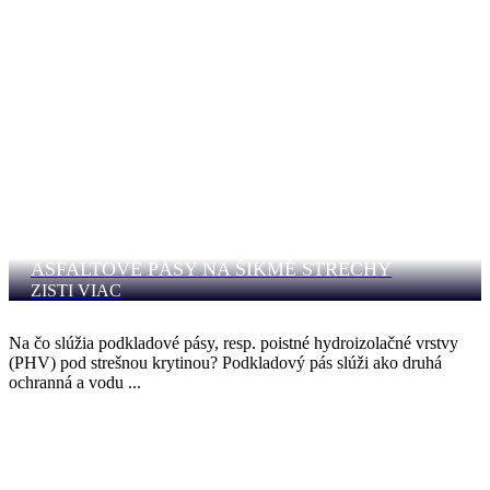
ASFALTOVÉ PÁSY NA ŠIKMÉ STRECHY
ZISTI VIAC
Na čo slúžia podkladové pásy, resp. poistné hydroizolačné vrstvy
(PHV) pod strešnou krytinou? Podkladový pás slúži ako druhá
ochranná a vodu ...