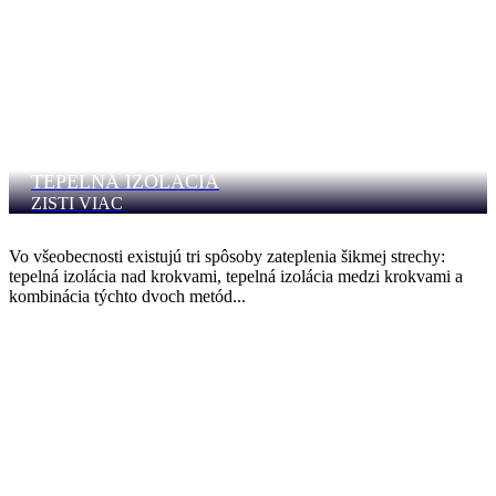
TEPELNÁ IZOLÁCIA
ZISTI VIAC
Vo všeobecnosti existujú tri spôsoby zateplenia šikmej strechy:
tepelná izolácia nad krokvami, tepelná izolácia medzi krokvami a
kombinácia týchto dvoch metód...