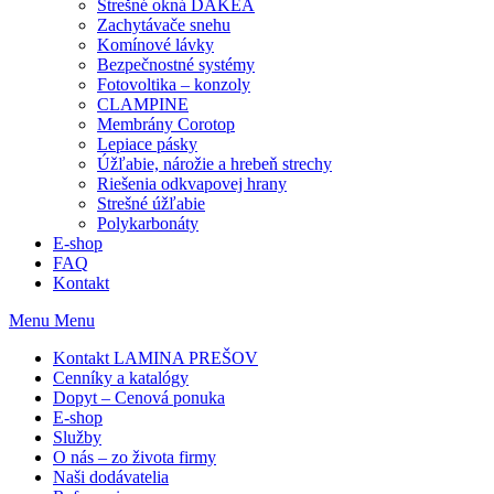
Strešné okná DAKEA
Zachytávače snehu
Komínové lávky
Bezpečnostné systémy
Fotovoltika – konzoly
CLAMPINE
Membrány Corotop
Lepiace pásky
Úžľabie, nárožie a hrebeň strechy
Riešenia odkvapovej hrany
Strešné úžľabie
Polykarbonáty
E-shop
FAQ
Kontakt
Menu
Menu
Kontakt LAMINA PREŠOV
Cenníky a katalógy
Dopyt – Cenová ponuka
E-shop
Služby
O nás – zo života firmy
Naši dodávatelia