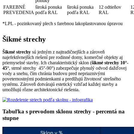
ponuky
FAREBNÉ
široká ponuka
široká ponuka
12 odtieňov
1
PREVEDENIA
podľa RAL
podľa RAL
RAL
R
*LPL - pozinkovaný plech s farebnou lakoplastovanou úpravou
Šikmé strechy
Šikmé strechy
sú jedným z najtradičnejších a zároveň
najefektívnejších riešení pre rodinné domy, komerčné objekty aj
priemyselné stavby. Ich charakteristický sklon (
šikmé strechy 10°-
45°
, strmé strechy 45°-90°) zabezpečuje plynulý odvod dažďovej
vody a snehu, čím chránia budovu pred nepriaznivými
poveternostnými podmienkami a predlžujú životnosť strešného
systému. Zároveň dotvárajú estetický vzhľad každej stavby a
umožňujú rôzne architektonické riešenia.
Tabuľka s prevodom sklonu strechy - percentá na
stupne