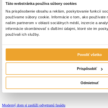
Táto webstránka používa súbory cookies
Na prispôsobenie obsahu a reklám, poskytovanie funkcií soc
používame súbory cookie. Informácie o tom, ako používate 
našim partnerom v oblasti sociálnych médií, inzercie a analyt
Rodinný dom s odvetranou fasádou FUNDERMAX
informácie skombinovať s ďalšími údajmi, ktoré ste im poskytl
používali ich služby.
FUNDERMAX
Fasády
Detail
Povoliť všetko
Rodinný dom, Veľký Šariš
Prispôsobiť
Strechy
CLIP PANEL
Odmietnuť
Detail
Moderný dom si zaslúži odvetranú fasádu