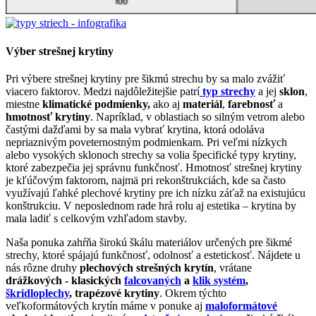
Výber strešnej krytiny
Pri výbere strešnej krytiny pre šikmú strechu by sa malo zvážiť
viacero faktorov. Medzi najdôležitejšie patrí
typ strechy
a jej
sklon
,
miestne
klimatické podmienky,
ako aj
materiál
,
farebnosť
a
hmotnosť krytiny
. Napríklad, v oblastiach so silným vetrom alebo
častými dažďami by sa mala vybrať krytina, ktorá odoláva
nepriaznivým poveternostným podmienkam. Pri veľmi nízkych
alebo vysokých sklonoch strechy sa volia špecifické typy krytiny,
ktoré zabezpečia jej správnu funkčnosť. Hmotnosť strešnej krytiny
je kľúčovým faktorom, najmä pri rekonštrukciách, kde sa často
využívajú ľahké plechové krytiny pre ich nízku záťaž na existujúcu
konštrukciu. V neposlednom rade hrá rolu aj estetika – krytina by
mala ladiť s celkovým vzhľadom stavby.
Naša ponuka zahŕňa širokú škálu materiálov určených pre šikmé
strechy, ktoré spájajú funkčnosť, odolnosť a estetickosť. Nájdete u
nás rôzne druhy
plechových strešných krytín
, vrátane
drážkových - klasických
falcovaných
a
klik systém
,
škridloplechy
, trapézové krytiny
. Okrem týchto
veľkoformátových krytín máme v ponuke aj
maloformátové