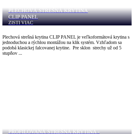
PLECHOVÁ STREŠNÁ KRYTINA
CLIP PANEL
ZISTI VIAC
Plechová strešná krytina CLIP PANEL je veľkoformátová krytina s
jednoduchou a rýchlou montážou na klik systém. Vzhľadom sa
podobá klasickej falcovanej krytine. Pre sklon strechy už od 5
stupňov ...
PROFILOVANÁ STREŠNÁ KRYTINA -