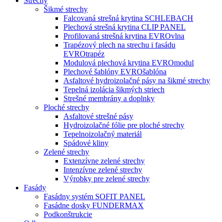
Strechy
Šikmé strechy
Falcovaná strešná krytina SCHLEBACH
Plechová strešná krytina CLIP PANEL
Profilovaná strešná krytina EVROvlna
Trapézový plech na strechu i fasádu
EVROtrapéz
Modulová plechová krytina EVROmodul
Plechové šablóny EVROšablóna
Asfaltové hydroizolačné pásy na šikmé strechy
Tepelná izolácia šikmých striech
Strešné membrány a doplnky
Ploché strechy
Asfaltové strešné pásy
Hydroizolačné fólie pre ploché strechy
Tepelnoizolačný materiál
Spádové kliny
Zelené strechy
Extenzívne zelené strechy
Intenzívne zelené strechy
Výrobky pre zelené strechy
Fasády
Fasádny systém SOFIT PANEL
Fasádne dosky FUNDERMAX
Podkonštrukcie