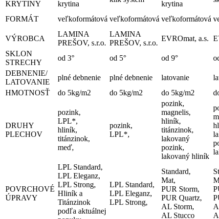
KRYTINY
krytina
krytina
FORMÁT
veľkoformátová
veľkoformátová
veľkoformátová
v
LAMINA
LAMINA
VÝROBCA
EVROmat, a.s.
E
PREŠOV, s.r.o.
PREŠOV, s.r.o.
SKLON
od 3°
od 5°
od 9°
o
STRECHY
DEBNENIE/
plné debnenie
plné debnenie
latovanie
l
LATOVANIE
HMOTNOSŤ
do 5kg/m2
do 5kg/m2
do 5kg/m2
d
pozink,
p
pozink,
magnelis,
m
LPL*,
hliník,
DRUHY
pozink,
hl
hliník,
titánzinok,
PLECHOV
LPL*,
l
titánzinok,
lakovaný
p
meď,
pozink,
l
lakovaný hliník
LPL Standard,
Standard,
S
LPL Eleganz,
Mat,
M
LPL Strong,
LPL Standard,
POVRCHOVÉ
PUR Storm,
P
Hliník a
LPL Eleganz,
ÚPRAVY
PUR Quartz,
P
Titánzinok
LPL Strong,
AL Storm,
A
podľa aktuálnej
AL Stucco
A