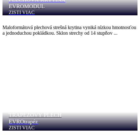
EVROMODUL
ZISTI VIAC
Maloformátová plechová strešná krytina vyniká nízkou hmotnosťou
a jednoduchou pokládkou. Sklon strechy od 14 stupňov ...
TRAPÉZOVÝ PLECH
EVROtrapéz
ZISTI VIAC