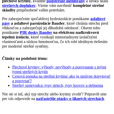
plechové krytiny
, kvalitné
podstrešné membrány
a širokú škálu
strešných doplnkov
. Vieme vám navrhnúť
kompletné strešné
skladby
prispôsobené vašim potrebám.
Pre zabezpečenie spoľahlivej hydroizolácie ponúkame
asfaltové
pásy
a asfaltové paroizolácie Bauder
, ktoré chránia strechu pred
vlhkosťou a zabezpečujú jej dlhodobú odolnosť. Okrem toho
ponúkame
PIR dosky Bauder
na efektívnu nadkrokvovú
tepelnú izoláciu
, ktoré vynikajú mimoriadnymi izolačnými
vlastnosťami a nízkou hmotnosťou, čo ich robí ideálnym riešením
pre moderné strešné systémy.
Články na podobnú tému:
Plechové krytiny: výhody, nevýhody a porovnanie s inými
typmi strešných krytín
Cenová ponuka na strešnú krytinu: ako ju správne dopytovať
a porovnať?
Strešný sprievodca: typy striech, typy krovov a debnenia
Nie ste si istí, aký typ strechy alebo krytiny zvoliť? Pripravili sme
pre vás odpovede na
najčastejšie otázky o šikmých strechách
.