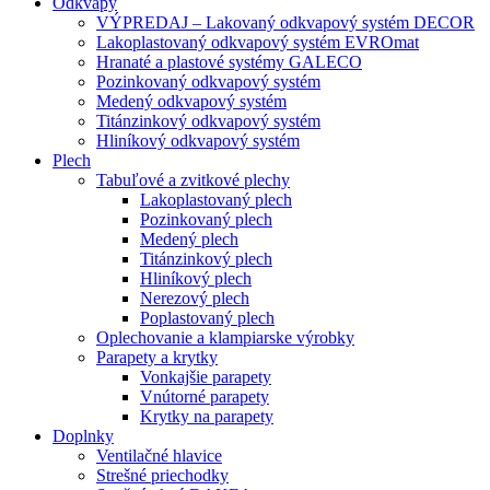
Odkvapy
VÝPREDAJ – Lakovaný odkvapový systém DECOR
Lakoplastovaný odkvapový systém EVROmat
Hranaté a plastové systémy GALECO
Pozinkovaný odkvapový systém
Medený odkvapový systém
Titánzinkový odkvapový systém
Hliníkový odkvapový systém
Plech
Tabuľové a zvitkové plechy
Lakoplastovaný plech
Pozinkovaný plech
Medený plech
Titánzinkový plech
Hliníkový plech
Nerezový plech
Poplastovaný plech
Oplechovanie a klampiarske výrobky
Parapety a krytky
Vonkajšie parapety
Vnútorné parapety
Krytky na parapety
Doplnky
Ventilačné hlavice
Strešné priechodky