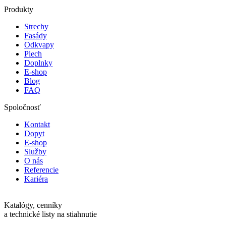
Produkty
Strechy
Fasády
Odkvapy
Plech
Doplnky
E-shop
Blog
FAQ
Spoločnosť
Kontakt
Dopyt
E-shop
Služby
O nás
Referencie
Kariéra
Katalógy, cenníky
a technické listy na stiahnutie