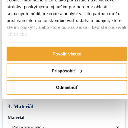
2. Rozmery a množstvo
stránky, poskytujeme aj našim partnerom v oblasti
Dĺžka jedného kusu v mm
sociálnych médií, inzercie a analytiky. Títo partneri môžu
príslušné informácie skombinovať s ďalšími údajmi, ktoré
ste im poskytli, alebo ktoré od vás získali, keď ste používali
Min. 1050 mm, max. 4000 mm.
ich služby.
Počet kusov
Povoliť všetko
Rozvinutá šírka:
0 mm
Prispôsobiť
Celková dĺžka:
2,00 bm
Odmietnuť
3. Materiál
Materiál