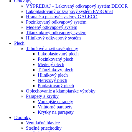
Odkvapy
VÝPREDAJ – Lakovaný odkvapový systém DECOR
Lakoplastovaný odkvapový systém EVROmat
Hranaté a plastové systémy GALECO
Pozinkovaný odkvapový systém
Medený odkvapový systém
Titánzinkový odkvapový systém
Hliníkový odkvapový systém
Plech
Tabuľové a zvitkové plechy
Lakoplastovaný plech
Pozinkovaný plech
Medený plech
Titánzinkový plech
Hliníkový plech
Nerezový plech
Poplastovaný plech
Oplechovanie a klampiarske výrobky
Parapety a krytky
Vonkajšie parapety
Vnútorné parapety
Krytky na parapety
Doplnky
Ventilačné hlavice
Strešné priechodky