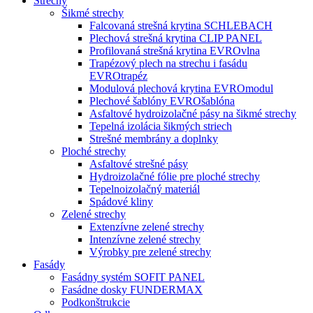
Strechy
Šikmé strechy
Falcovaná strešná krytina SCHLEBACH
Plechová strešná krytina CLIP PANEL
Profilovaná strešná krytina EVROvlna
Trapézový plech na strechu i fasádu
EVROtrapéz
Modulová plechová krytina EVROmodul
Plechové šablóny EVROšablóna
Asfaltové hydroizolačné pásy na šikmé strechy
Tepelná izolácia šikmých striech
Strešné membrány a doplnky
Ploché strechy
Asfaltové strešné pásy
Hydroizolačné fólie pre ploché strechy
Tepelnoizolačný materiál
Spádové kliny
Zelené strechy
Extenzívne zelené strechy
Intenzívne zelené strechy
Výrobky pre zelené strechy
Fasády
Fasádny systém SOFIT PANEL
Fasádne dosky FUNDERMAX
Podkonštrukcie