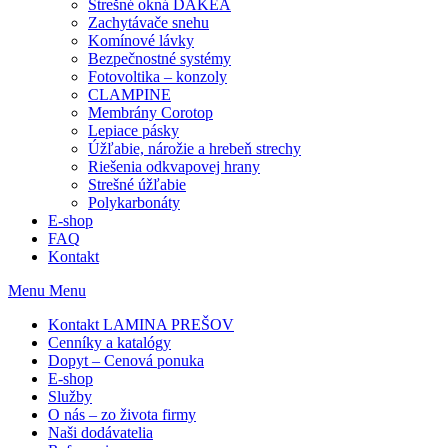
Strešné okná DAKEA
Zachytávače snehu
Komínové lávky
Bezpečnostné systémy
Fotovoltika – konzoly
CLAMPINE
Membrány Corotop
Lepiace pásky
Úžľabie, nárožie a hrebeň strechy
Riešenia odkvapovej hrany
Strešné úžľabie
Polykarbonáty
E-shop
FAQ
Kontakt
Menu
Menu
Kontakt LAMINA PREŠOV
Cenníky a katalógy
Dopyt – Cenová ponuka
E-shop
Služby
O nás – zo života firmy
Naši dodávatelia