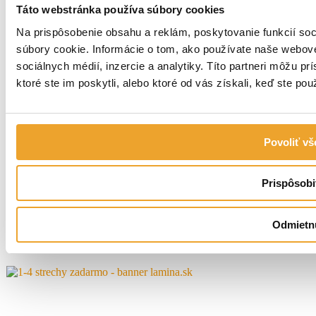
Táto webstránka používa súbory cookies
Facebook
LinkedIn
Na prispôsobenie obsahu a reklám, poskytovanie funkcií so
Instagram
súbory cookie. Informácie o tom, ako používate naše webové
YouTube
Pinterest
sociálnych médií, inzercie a analytiky. Títo partneri môžu p
ktoré ste im poskytli, alebo ktoré od vás získali, keď ste použ
Vyhlásenie o ochrane osobných údajov
Všeobecné obchodné podmienky
Cookies
Povoliť vš
Prispôsobi
1/4 STRECHY ZADARMO
Odmietn
do 30.4.2026