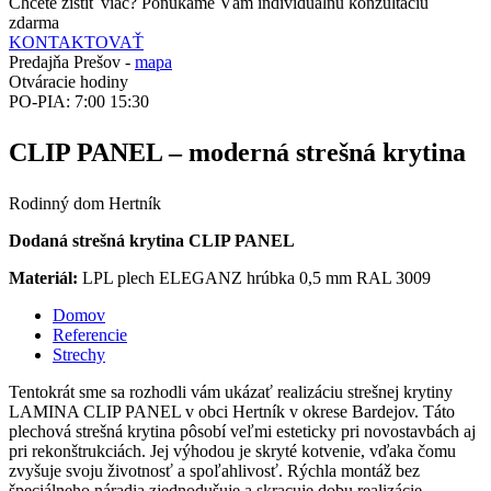
Chcete zistiť viac? Ponúkame Vám individuálnu konzultáciu
zdarma
KONTAKTOVAŤ
Predajňa Prešov -
mapa
Otváracie hodiny
PO-PIA: 7:00 15:30
CLIP PANEL – moderná strešná krytina
Rodinný dom Hertník
Dodaná strešná krytina CLIP PANEL
Materiál:
LPL plech ELEGANZ hrúbka 0,5 mm RAL 3009
Domov
Referencie
Strechy
Tentokrát sme sa rozhodli vám ukázať realizáciu strešnej krytiny
LAMINA CLIP PANEL v obci Hertník v okrese Bardejov. Táto
plechová strešná krytina pôsobí veľmi esteticky pri novostavbách aj
pri rekonštrukciách. Jej výhodou je skryté kotvenie, vďaka čomu
zvyšuje svoju životnosť a spoľahlivosť. Rýchla montáž bez
špeciálneho náradia zjednodušuje a skracuje dobu realizácie.