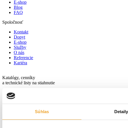
E-shop
Blog
FAQ
Spoločnosť
Kontakt
Dopyt
E-shop
Služby
O nás
Referencie
Kariéra
Katalógy, cenníky
a technické listy na stiahnutie
Zobraziť
Tvorba web stránok
Vivantina
Súhlas
Detail
© Všetky práva vyhradené
LAMINA PREŠOV, s.r.o.
Sledujte nás: