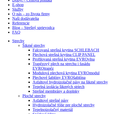
Dopyt – Cenová ponuka
E-shop
Služby
O nás – zo života firmy
Naši dodávatelia
Referencie
Blog – Strešný sprievodca
FAQ
Strechy
Šikmé strechy
Falcovaná strešná krytina SCHLEBACH
Plechová strešná krytina CLIP PANEL
Profilovaná strešná krytina EVROvlna
Trapézový plech na strechu i fasádu
EVROtrapéz
Modulová plechová krytina EVROmodul
Plechové šablóny EVROšablóna
Asfaltové hydroizolačné pásy na šikmé strechy
Tepelná izolácia šikmých striech
Strešné membrány a doplnky
Ploché strechy
Asfaltové strešné pásy
Hydroizolačné fólie pre ploché strechy
Tepelnoizolačný materiál