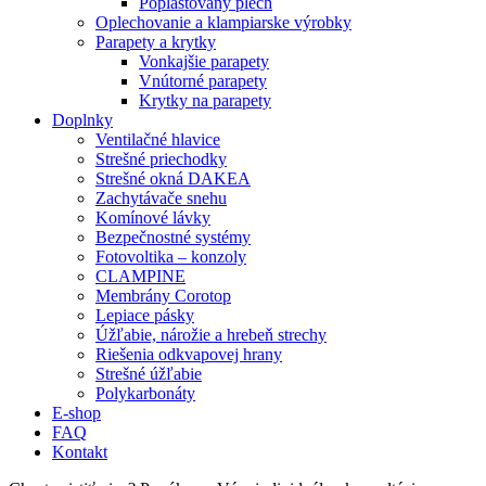
Poplastovaný plech
Oplechovanie a klampiarske výrobky
Parapety a krytky
Vonkajšie parapety
Vnútorné parapety
Krytky na parapety
Doplnky
Ventilačné hlavice
Strešné priechodky
Strešné okná DAKEA
Zachytávače snehu
Komínové lávky
Bezpečnostné systémy
Fotovoltika – konzoly
CLAMPINE
Membrány Corotop
Lepiace pásky
Úžľabie, nárožie a hrebeň strechy
Riešenia odkvapovej hrany
Strešné úžľabie
Polykarbonáty
E-shop
FAQ
Kontakt