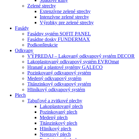
Spádové kliny
Zelené strechy
Extenzívne zelené strechy
Intenzívne zelené strechy
Výrobky pre zelené strechy
Fasády
Fasádny systém SOFIT PANEL
Fasádne dosky FUNDERMAX
Podkonštrukcie
Odkvapy
VÝPREDAJ – Lakovaný odkvapový systém DECOR
Lakoplastovaný odkvapový systém EVROmat
Hranaté a plastové systémy GALECO
Pozinkovaný odkvapový systém
Medený odkvapový systém
Titánzinkový odkvapový systém
Hliníkový odkvapový systém
Plech
Tabuľové a zvitkové plechy
Lakoplastovaný plech
Pozinkovaný plech
Medený plech
Titánzinkový plech
Hliníkový plech
Nerezový plech