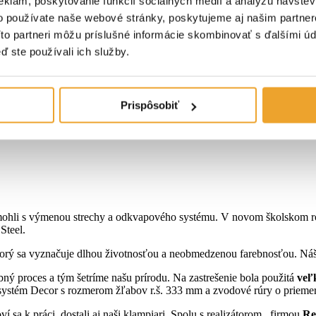
eklám, poskytovanie funkcií sociálnych médií a analýzu návšte
o používate naše webové stránky, poskytujeme aj našim partner
Títo partneri môžu príslušné informácie skombinovať s ďalšími úda
ď ste používali ich služby.
ystém
Prispôsobiť
ohli s výmenou strechy a odkvapového systému. V novom školskom roku
Steel.
torý sa vyznačuje dlhou životnosťou a neobmedzenou farebnosťou. Náš
ý proces a tým šetríme našu prírodu. Na zastrešenie bola použitá
veľ
 systém Decor s rozmerom žľabov r.š. 333 mm a zvodové rúry o prieme
ví sa k práci dostali aj naši klampiari. Spolu s realizátorom, firmou
Re