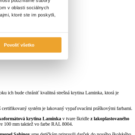
vnosti používame súbory
om v oblasti sociálnych
jmi, ktoré ste im poskytli,
Povoliť všetko
 ich bude chrániť kvalitná strešná krytina Laminka, ktorá je
 certifikovaný systém je lakovaný vypaľovacími práškovými farbami.
koformátová krytina Laminka
v tvare škridle
z lakoplastovaného
re 100 mm taktiež vo farbe RAL 8004.
mopel Sabinov
sme detičkám pripravili darček do nového školského