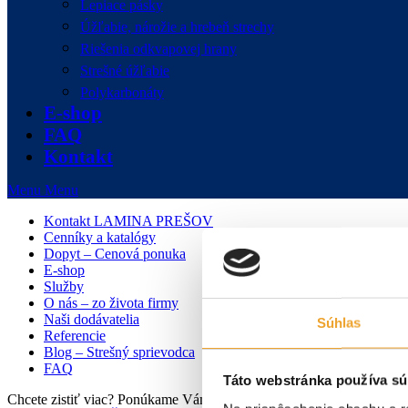
Lepiace pásky
Úžľabie, nárožie a hrebeň strechy
Riešenia odkvapovej hrany
Strešné úžľabie
Polykarbonáty
E-shop
FAQ
Kontakt
Menu
Menu
Kontakt LAMINA PREŠOV
Cenníky a katalógy
Dopyt – Cenová ponuka
E-shop
Služby
O nás – zo života firmy
Naši dodávatelia
Súhlas
Referencie
Blog – Strešný sprievodca
FAQ
Táto webstránka používa sú
Chcete zistiť viac? Ponúkame Vám individuálnu konzultáciu zdarma