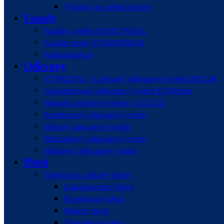
Výrobky pre zelené strechy
Fasády
Fasádny systém SOFIT PANEL
Fasádne dosky FUNDERMAX
Podkonštrukcie
Odkvapy
VÝPREDAJ – Lakovaný odkvapový systém DECOR
Lakoplastovaný odkvapový systém EVROmat
Hranaté a plastové systémy GALECO
Pozinkovaný odkvapový systém
Medený odkvapový systém
Titánzinkový odkvapový systém
Hliníkový odkvapový systém
Plech
Tabuľové a zvitkové plechy
Lakoplastovaný plech
Pozinkovaný plech
Medený plech
Titánzinkový plech