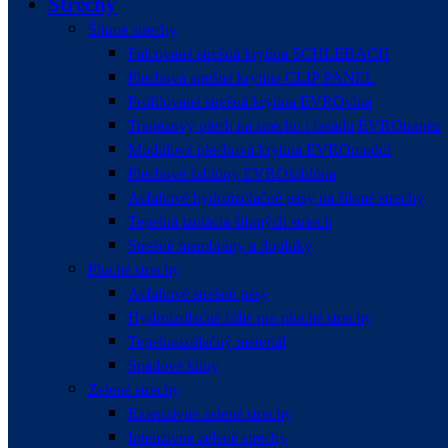
Strechy
Šikmé strechy
Falcovaná strešná krytina SCHLEBACH
Plechová strešná krytina CLIP PANEL
Profilovaná strešná krytina EVROvlna
Trapézový plech na strechu i fasádu EVROtrapéz
Modulová plechová krytina EVROmodul
Plechové šablóny EVROšablóna
Asfaltové hydroizolačné pásy na šikmé strechy
Tepelná izolácia šikmých striech
Strešné membrány a doplnky
Ploché strechy
Asfaltové strešné pásy
Hydroizolačné fólie pre ploché strechy
Tepelnoizolačný materiál
Spádové kliny
Zelené strechy
Extenzívne zelené strechy
Intenzívne zelené strechy