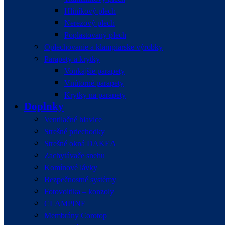
Hliníkový plech
Nerezový plech
Poplastovaný plech
Oplechovanie a klampiarske výrobky
Parapety a krytky
Vonkajšie parapety
Vnútorné parapety
Krytky na parapety
Doplnky
Ventilačné hlavice
Strešné priechodky
Strešné okná DAKEA
Zachytávače snehu
Komínové lávky
Bezpečnostné systémy
Fotovoltika – konzoly
CLAMPINE
Membrány Corotop