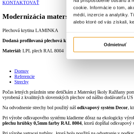
Na prispôsobenie obsahu a r
KONTAKTOVAŤ
cookie. Informácie o tom, ak
médií, inzercie a analytiky. 
Modernizácia materskej školy Ražňany
alebo ktoré od vás získali, ke
Plechová krytina LAMINKA
Dodaná profilovaná plechová krytina LAMINKA a odkvapový s
Odmietnuť
Materiál:
LPL plech RAL 8004
Domov
Referencie
Strechy
Počas letných prázdnin sme detičkám z Materskej školy Ražňany pom
vyrobená z kvalitných slovenských plechov od nášho dodávateľa US 
Na odvodnenie strechy bol použitý náš
odkvapový systém Decor
, k
Pri výrobe odkvapového systému kladieme dôraz na ekologicky výrobn
plechu hrúbky 0,5mm farby RAL 8004
, ktorú dopĺňal odkvapový
Pri výrobe vetracej turbíny, ktorá bola použitá na odvetranie v podkro