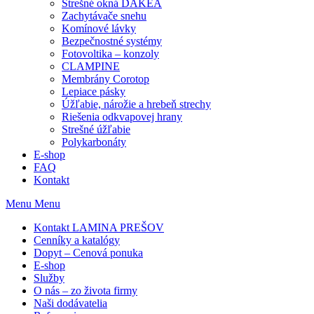
Strešné okná DAKEA
Zachytávače snehu
Komínové lávky
Bezpečnostné systémy
Fotovoltika – konzoly
CLAMPINE
Membrány Corotop
Lepiace pásky
Úžľabie, nárožie a hrebeň strechy
Riešenia odkvapovej hrany
Strešné úžľabie
Polykarbonáty
E-shop
FAQ
Kontakt
Menu
Menu
Kontakt LAMINA PREŠOV
Cenníky a katalógy
Dopyt – Cenová ponuka
E-shop
Služby
O nás – zo života firmy
Naši dodávatelia