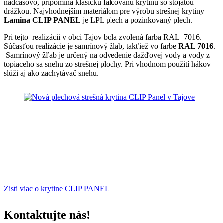
nadčasovo, pripomína klasickú falcovanú krytinu so stojatou
drážkou. Najvhodnejším materiálom pre výrobu strešnej krytiny
Lamina CLIP PANEL
je LPL plech a pozinkovaný plech.
Pri tejto realizácii v obci Tajov bola zvolená farba RAL 7016.
Súčasťou realizácie je samrínový žlab, takťiež vo farbe
RAL 7016
.
Samrínový žľab je určený na odvedenie dažďovej vody a vody z
topiaceho sa snehu zo strešnej plochy. Pri vhodnom použití hákov
slúži aj ako zachytávač snehu.
Zisti viac o krytine CLIP PANEL
Kontaktujte nás!