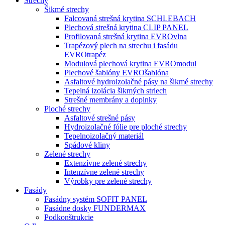
Strechy
Šikmé strechy
Falcovaná strešná krytina SCHLEBACH
Plechová strešná krytina CLIP PANEL
Profilovaná strešná krytina EVROvlna
Trapézový plech na strechu i fasádu
EVROtrapéz
Modulová plechová krytina EVROmodul
Plechové šablóny EVROšablóna
Asfaltové hydroizolačné pásy na šikmé strechy
Tepelná izolácia šikmých striech
Strešné membrány a doplnky
Ploché strechy
Asfaltové strešné pásy
Hydroizolačné fólie pre ploché strechy
Tepelnoizolačný materiál
Spádové kliny
Zelené strechy
Extenzívne zelené strechy
Intenzívne zelené strechy
Výrobky pre zelené strechy
Fasády
Fasádny systém SOFIT PANEL
Fasádne dosky FUNDERMAX
Podkonštrukcie