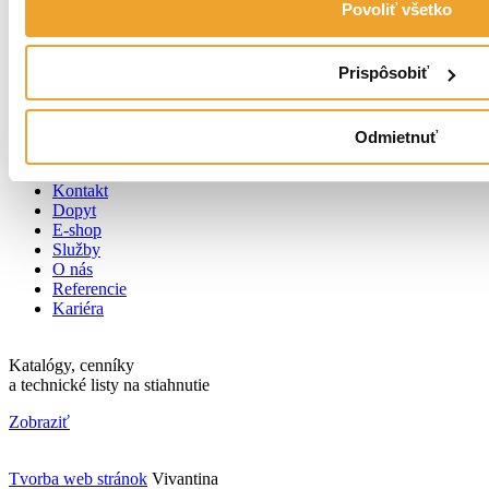
Povoliť všetko
Odkvapy
Plech
Doplnky
Prispôsobiť
E-shop
Blog
FAQ
Odmietnuť
Spoločnosť
Kontakt
Dopyt
E-shop
Služby
O nás
Referencie
Kariéra
Katalógy, cenníky
a technické listy na stiahnutie
Zobraziť
Tvorba web stránok
Vivantina