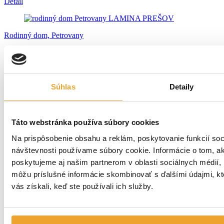
Detail
Rodinný dom, Petrovany
Strechy
Detail
+40 ďalších realizácií
Súhlas
Detaily
ZOBRAZIŤ
Kontakt
Kontaktujte nás:
0911 421 855
Táto webstránka používa súbory cookies
predajca1@lamina.sk
Na prispôsobenie obsahu a reklám, poskytovanie funkcií soc
návštevnosti používame súbory cookie. Informácie o tom, a
Otváracie hodiny
poskytujeme aj našim partnerom v oblasti sociálnych médií, in
PON-PIA: 7:00 - 15:30
môžu príslušné informácie skombinovať s ďalšími údajmi, kto
SOBOTA: zatvorené
vás získali, keď ste používali ich služby.
Produkty
Strechy
Fasády