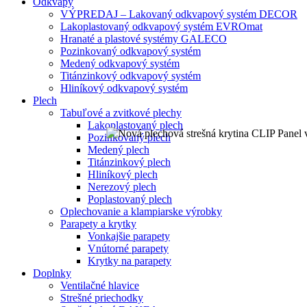
Odkvapy
VÝPREDAJ – Lakovaný odkvapový systém DECOR
Lakoplastovaný odkvapový systém EVROmat
Hranaté a plastové systémy GALECO
Pozinkovaný odkvapový systém
Medený odkvapový systém
Titánzinkový odkvapový systém
Hliníkový odkvapový systém
Plech
Tabuľové a zvitkové plechy
Lakoplastovaný plech
Pozinkovaný plech
Medený plech
Titánzinkový plech
Hliníkový plech
Nerezový plech
Poplastovaný plech
Oplechovanie a klampiarske výrobky
Parapety a krytky
Vonkajšie parapety
Vnútorné parapety
Krytky na parapety
Doplnky
Ventilačné hlavice
Strešné priechodky