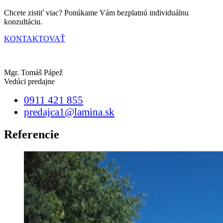
Chcete zistiť viac? Ponúkame Vám bezplatnú individuálnu
konzultáciu.
KONTAKTOVAŤ
Mgr. Tomáš Pápež
Vedúci predajne
0911 421 855
predajca1@lamina.sk
Referencie