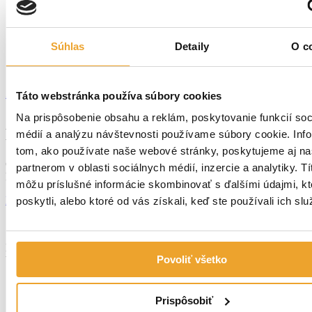
Súhlas
Detaily
O c
Zisti viac o krytine SCHLEBACH
Táto webstránka používa súbory cookies
Na prispôsobenie obsahu a reklám, poskytovanie funkcií soc
Kontaktujte nás!
médií a analýzu návštevnosti používame súbory cookie. Inf
tom, ako používate naše webové stránky, poskytujeme aj n
Chcete zistiť viac? Ponúkame Vám bezplatnú individuálnu
partnerom v oblasti sociálnych médií, inzercie a analytiky. Tí
konzultáciu.
môžu príslušné informácie skombinovať s ďalšími údajmi, kt
KONTAKTOVAŤ
poskytli, alebo ktoré od vás získali, keď ste používali ich slu
Mgr. Tomáš Pápež
Povoliť všetko
Vedúci predajne
0911 421 855
Prispôsobiť
predajca1@lamina.sk