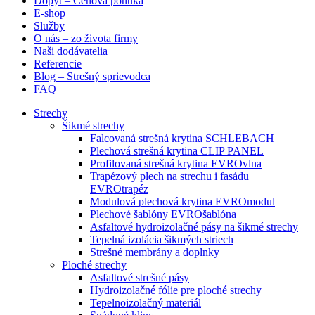
Dopyt – Cenová ponuka
E-shop
Služby
O nás – zo života firmy
Naši dodávatelia
Referencie
Blog – Strešný sprievodca
FAQ
Strechy
Šikmé strechy
Falcovaná strešná krytina SCHLEBACH
Plechová strešná krytina CLIP PANEL
Profilovaná strešná krytina EVROvlna
Trapézový plech na strechu i fasádu
EVROtrapéz
Modulová plechová krytina EVROmodul
Plechové šablóny EVROšablóna
Asfaltové hydroizolačné pásy na šikmé strechy
Tepelná izolácia šikmých striech
Strešné membrány a doplnky
Ploché strechy
Asfaltové strešné pásy
Hydroizolačné fólie pre ploché strechy
Tepelnoizolačný materiál