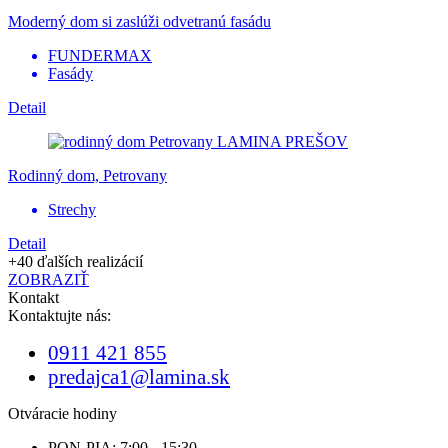
Moderný dom si zaslúži odvetranú fasádu
FUNDERMAX
Fasády
Detail
Rodinný dom, Petrovany
Strechy
Detail
+40 ďalších realizácií
ZOBRAZIŤ
Kontakt
Kontaktujte nás:
0911 421 855
predajca1@lamina.sk
Otváracie hodiny
PON-PIA: 7:00 - 15:30