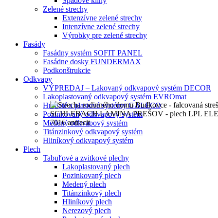
Spádové kliny
Zelené strechy
Extenzívne zelené strechy
Intenzívne zelené strechy
Výrobky pre zelené strechy
Fasády
Fasádny systém SOFIT PANEL
Fasádne dosky FUNDERMAX
Podkonštrukcie
Odkvapy
VÝPREDAJ – Lakovaný odkvapový systém DECOR
Lakoplastovaný odkvapový systém EVROmat
Hranaté a plastové systémy GALECO
Pozinkovaný odkvapový systém
Medený odkvapový systém
Titánzinkový odkvapový systém
Hliníkový odkvapový systém
Plech
Tabuľové a zvitkové plechy
Lakoplastovaný plech
Pozinkovaný plech
Medený plech
Titánzinkový plech
Hliníkový plech
Nerezový plech