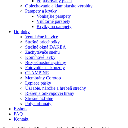
Poplastovaný plech
Oplechovanie a klampiarske výrobky
Parapety a krytky
Vonkajšie parapety
Vnútorné parapety
Krytky na parapety
Doplnky
Ventilačné hlavice
Strešné priechodky
Strešné okná DAKEA
Zachytávače snehu
Komínové lávky
Bezpečnostné systémy
Fotovoltika – konzoly
CLAMPINE
Membrány Corotop
Lepiace pásky
Úžľabie, nárožie a hrebeň strechy
Riešenia odkvapovej hrany
Strešné úžľabie
Polykarbonáty
E-shop
FAQ
Kontakt