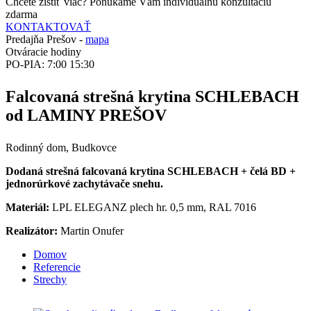
Chcete zistiť viac? Ponúkame Vám individuálnu konzultáciu
zdarma
KONTAKTOVAŤ
Predajňa Prešov -
mapa
Otváracie hodiny
PO-PIA: 7:00 15:30
Falcovaná strešná krytina SCHLEBACH
od LAMINY PREŠOV
Rodinný dom, Budkovce
Dodaná strešná falcovaná krytina SCHLEBACH + čelá BD +
jednorúrkové zachytávače snehu.
Materiál:
LPL ELEGANZ plech hr. 0,5 mm, RAL 7016
Realizátor:
Martin Onufer
Domov
Referencie
Strechy