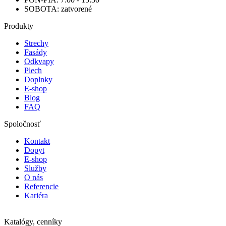
SOBOTA: zatvorené
Produkty
Strechy
Fasády
Odkvapy
Plech
Doplnky
E-shop
Blog
FAQ
Spoločnosť
Kontakt
Dopyt
E-shop
Služby
O nás
Referencie
Kariéra
Katalógy, cenníky