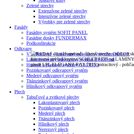
Spádové kliny
Zelené strechy
Extenzívne zelené strechy
Intenzívne zelené strechy
Výrobky pre zelené strechy
Fasády
Fasádny systém SOFIT PANEL
Fasádne dosky FUNDERMAX
Podkonštrukcie
Odkvapy
VÝPREDAJ – Lakovaný odkvapový systém DECOR
Lakoplastovaný odkvapový systém EVROmat
Hranaté a plastové systémy GALECO
Pozinkovaný odkvapový systém
Medený odkvapový systém
Titánzinkový odkvapový systém
Hliníkový odkvapový systém
Plech
Tabuľové a zvitkové plechy
Lakoplastovaný plech
Pozinkovaný plech
Medený plech
Titánzinkový plech
Hliníkový plech
Nerezový plech