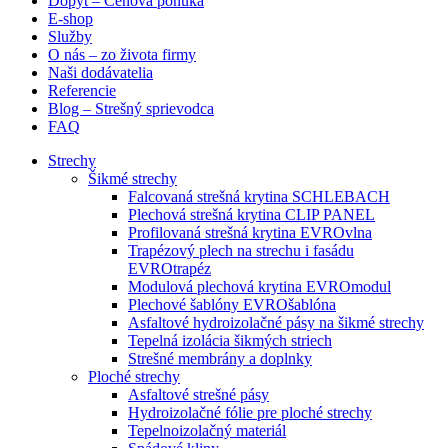
Dopyt – Cenová ponuka
E-shop
Služby
O nás – zo života firmy
Naši dodávatelia
Referencie
Blog – Strešný sprievodca
FAQ
Strechy
Šikmé strechy
Falcovaná strešná krytina SCHLEBACH
Plechová strešná krytina CLIP PANEL
Profilovaná strešná krytina EVROvlna
Trapézový plech na strechu i fasádu
EVROtrapéz
Modulová plechová krytina EVROmodul
Plechové šablóny EVROšablóna
Asfaltové hydroizolačné pásy na šikmé strechy
Tepelná izolácia šikmých striech
Strešné membrány a doplnky
Ploché strechy
Asfaltové strešné pásy
Hydroizolačné fólie pre ploché strechy
Tepelnoizolačný materiál