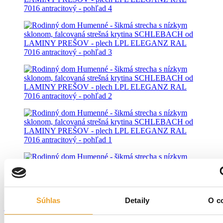
Súhlas
Detaily
O c
Zisti viac o krytine SCHLEBACH