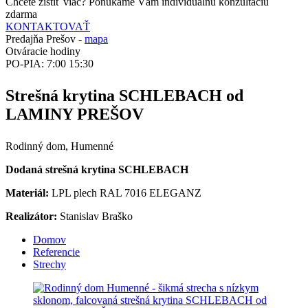
Chcete zistiť viac? Ponúkame Vám individuálnu konzultáciu
zdarma
KONTAKTOVAŤ
Predajňa Prešov -
mapa
Otváracie hodiny
PO-PIA: 7:00 15:30
Strešná krytina SCHLEBACH od
LAMINY PREŠOV
Rodinný dom, Humenné
Dodaná strešná krytina SCHLEBACH
Materiál:
LPL plech RAL 7016 ELEGANZ
Realizátor:
Stanislav Braško
Domov
Referencie
Strechy