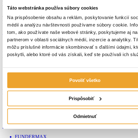
Kontaktujte nás!
Táto webstránka používa súbory cookies
Chcete zistiť viac? Ponúkame Vám bezplatnú individuálnu
Na prispôsobenie obsahu a reklám, poskytovanie funkcií soc
konzultáciu.
médií a analýzu návštevnosti používame súbory cookie. Inf
tom, ako používate naše webové stránky, poskytujeme aj n
KONTAKTOVAŤ
partnerom v oblasti sociálnych médií, inzercie a analytiky. Tí
môžu príslušné informácie skombinovať s ďalšími údajmi, kt
Mgr. Tomáš Pápež
poskytli, alebo ktoré od vás získali, keď ste používali ich slu
Vedúci predajne
0911 421 855
predajca1@lamina.sk
Povoliť všetko
Referencie
Prispôsobiť
Odmietnuť
Rodinný dom s odvetranou fasádou FUNDERMAX
FUNDERMAX