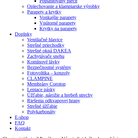
Poplastovaný plech
Oplechovanie a klampiarske výrobky
Parapety a krytky
Vonkajšie parapety
Vnútorné parapety
Krytky na parapety
Doplnky
Ventilačné hlavice
Strešné priechodky
Strešné okná DAKEA
Zachytávače snehu
Komínové lávky
Bezpečnostné systémy
Fotovoltika – konzoly
CLAMPINE
Membrány Corotop
Lepiace pásky
Úžľabie, nárožie a hrebeň strechy
Riešenia odkvapovej hrany
Strešné úžľabie
Polykarbonáty
E-shop
FAQ
Kontakt