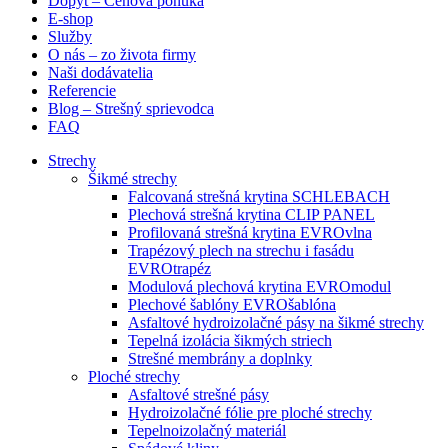
Dopyt – Cenová ponuka
E-shop
Služby
O nás – zo života firmy
Naši dodávatelia
Referencie
Blog – Strešný sprievodca
FAQ
Strechy
Šikmé strechy
Falcovaná strešná krytina SCHLEBACH
Plechová strešná krytina CLIP PANEL
Profilovaná strešná krytina EVROvlna
Trapézový plech na strechu i fasádu
EVROtrapéz
Modulová plechová krytina EVROmodul
Plechové šablóny EVROšablóna
Asfaltové hydroizolačné pásy na šikmé strechy
Tepelná izolácia šikmých striech
Strešné membrány a doplnky
Ploché strechy
Asfaltové strešné pásy
Hydroizolačné fólie pre ploché strechy
Tepelnoizolačný materiál