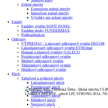
Spádové kliny
Zelené strechy
Extenzívne zelené strechy
Intenzívne zelené strechy
Výrobky pre zelené strechy
Fasády
Fasádny systém SOFIT PANEL
Fasádne dosky FUNDERMAX
Podkonštrukcie
Odkvapy
VÝPREDAJ – Lakovaný odkvapový systém DECOR
Lakoplastovaný odkvapový systém EVROmat
Hranaté a plastové systémy GALECO
Pozinkovaný odkvapový systém
Medený odkvapový systém
Titánzinkový odkvapový systém
Hliníkový odkvapový systém
Plech
Tabuľové a zvitkové plechy
Lakoplastovaný plech
Pozinkovaný plech
Medený plech
Titánzinkový plech
Hliníkový plech
Nerezový plech