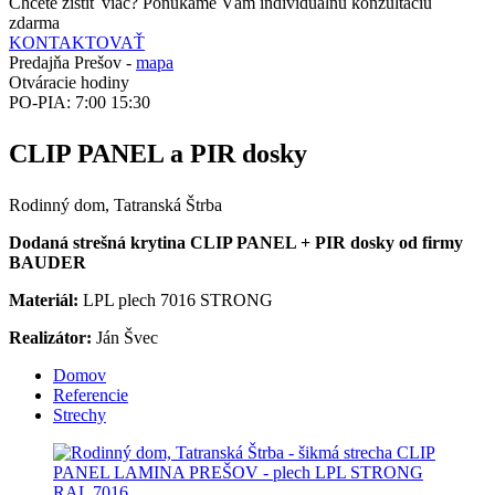
Chcete zistiť viac? Ponúkame Vám individuálnu konzultáciu
zdarma
KONTAKTOVAŤ
Predajňa Prešov -
mapa
Otváracie hodiny
PO-PIA: 7:00 15:30
CLIP PANEL a PIR dosky
Rodinný dom, Tatranská Štrba
Dodaná strešná krytina CLIP PANEL + PIR dosky od firmy
BAUDER
Materiál:
LPL plech 7016 STRONG
Realizátor:
Ján Švec
Domov
Referencie
Strechy