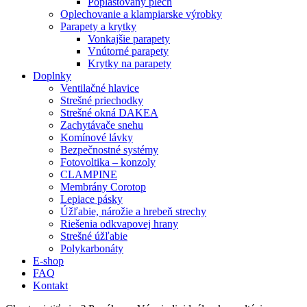
Poplastovaný plech
Oplechovanie a klampiarske výrobky
Parapety a krytky
Vonkajšie parapety
Vnútorné parapety
Krytky na parapety
Doplnky
Ventilačné hlavice
Strešné priechodky
Strešné okná DAKEA
Zachytávače snehu
Komínové lávky
Bezpečnostné systémy
Fotovoltika – konzoly
CLAMPINE
Membrány Corotop
Lepiace pásky
Úžľabie, nárožie a hrebeň strechy
Riešenia odkvapovej hrany
Strešné úžľabie
Polykarbonáty
E-shop
FAQ
Kontakt