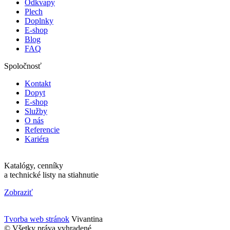
Odkvapy
Plech
Doplnky
E-shop
Blog
FAQ
Spoločnosť
Kontakt
Dopyt
E-shop
Služby
O nás
Referencie
Kariéra
Katalógy, cenníky
a technické listy na stiahnutie
Zobraziť
Tvorba web stránok
Vivantina
© Všetky práva vyhradené