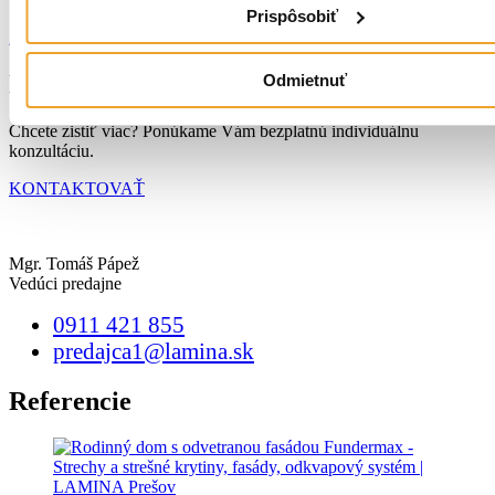
Prispôsobiť
Zisti viac o krytine CLIP PANEL
Kontaktujte nás!
Odmietnuť
Chcete zistiť viac? Ponúkame Vám bezplatnú individuálnu
konzultáciu.
KONTAKTOVAŤ
Mgr. Tomáš Pápež
Vedúci predajne
0911 421 855
predajca1@lamina.sk
Referencie