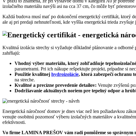
V praxi to znamená, že pri výstavbe domu v kategórii A0 je potreb
izolačného materiálu navýši asi na cca 37 cm,
čo môže byť priestorovo
Každá budova musí mať po dokončení energetický certifikát, ktorý defi
ale aj pri predaji nehnuteľnosti, kde vyššia energetická trieda zvyšuje 
Kvalitná izolácia strechy si vyžaduje dôkladné plánovanie a odborn
zahŕňajú:
Vhodný výber materiálu, ktorý zohľadňuje tepelnoizolačné v
parametrami. Pri ich nákupe rešpektujte projekt, prípadne si n
Použitie kvalitnej
hydroizolácie
, ktorá zabezpečí ochranu te
na streche.
Kvalitné a precízne prevedenie detailov:
Venujte zvýšenú poz
Dodržiavanie aktuálnych noriem pre tepelný odpor a hrúbk
Energetická náročnosť domov je dnes viac než len požiadavkou zákona.
venujte osobitnú pozornosť výberu izolačných materiálov a kvalitnému
efektívnosti.
Vo firme LAMINA PREŠOV vám radi pomôžeme so správnym návr