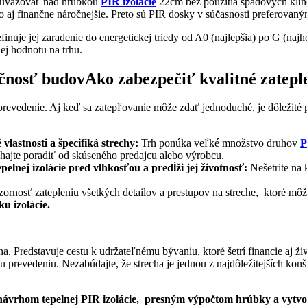
né uvažovať nad hrúbkou
PIR izolácie
22cm bez použitia spádových klino
 aj finančne náročnejšie. Preto sú PIR dosky v súčasnosti preferovaným
nuje jej zaradenie do energetickej triedy od A0 (najlepšia) po G (najho
jej hodnotu na trhu.
Ako zabezpečiť kvalitné zatepl
é prevedenie. Aj keď sa zatepľovanie môže zdať jednoduché, je dôleži
lastnosti a špecifiká strechy:
Trh ponúka veľké množstvo druhov
P
echajte poradiť od skúseného predajcu alebo výrobcu.
pelnej izolácie pred vlhkosťou a predĺži jej životnosť:
Nešetrite na 
ornosť zatepleniu všetkých detailov a prestupov na streche, ktoré môž
u izolácie.
 Predstavuje cestu k udržateľnému bývaniu, ktoré šetrí financie aj živo
 prevedeniu. Nezabúdajte, že strecha je jednou z najdôležitejších konš
hom tepelnej PIR izolácie, presným výpočtom hrúbky a vytvor