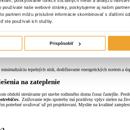
eklám, poskytovanie funkcií sociálnych médií a analýzu návšte
o používate naše webové stránky, poskytujeme aj našim partner
Títo partneri môžu príslušné informácie skombinovať s ďalšími úda
ď ste používali ich služby.
Prispôsobiť
 minimalizáciu tepelných strát, dodržiavanie energetických noriem a ús
ešenia na zateplenie
om období stretávame pri stavbe rodinného domu čoraz častejšie. Pred
otrebičov.
Znižovanie tejto spotreby má pozitívny vplyv nielen na živo
ým potrebné uvažovať už pri projektovaní. Myslite na kvalitné zateplen