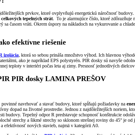
y?
ajdôležitejších prvkov, ktoré ovplyvňujú energetickú náročnosť budovy.
celkových tepelných strát
. To je alarmujúce číslo, ktoré zdôrazňuje
orý sa časom vráti. Okrem úspory na nákladoch na vykurovanie a chlade
ako efektívne riešenie
R izolácia
, ktorá so sebou prináša množstvo výhod. Ich hlavnou výhodo
eriálmi, ako je napríklad EPS polystyrén. PIR dosky sú navyše odolné v
nej teploty v interiéri počas leta aj zimy. Presnosť jednotlivých dielco
. povinné navrhovať a stavať budovy, ktoré spĺňajú požiadavky na
ener
vny dopad na životné prostredie. Jednou z najdôležitejších noriem, kt
asti budovy. Tepelný odpor R predstavuje schopnosť konštrukcie odolá
ploché strechy a šikmé strechy so sklonom strešnej roviny do 45° je o
a efektívnosť nových stavieb, najmä v kategórii A0.