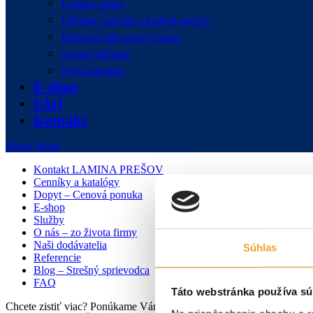
Lepiace pásky
Úžľabie, nárožie a hrebeň strechy
Riešenia odkvapovej hrany
Strešné úžľabie
Polykarbonáty
E-shop
FAQ
Kontakt
Menu
Menu
Kontakt LAMINA PREŠOV
Cenníky a katalógy
Dopyt – Cenová ponuka
E-shop
Služby
O nás – zo života firmy
Naši dodávatelia
Súhlas
Referencie
Blog – Strešný sprievodca
FAQ
Táto webstránka používa sú
Chcete zistiť viac? Ponúkame Vám individuálnu konzultáciu zdarma