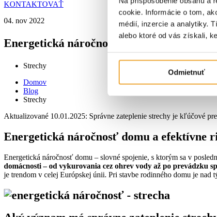
Na prispôsobenie obsahu a r
KONTAKTOVAŤ
cookie. Informácie o tom, ak
04. nov 2022
médií, inzercie a analytiky. 
alebo ktoré od vás získali, ke
Energetická náročnosť domu
Strechy
Odmietnuť
Domov
Blog
Strechy
Aktualizované 10.01.2025: Správne zateplenie strechy je kľúčové pre
E
nergetická náročnosť domu a efektívne ri
Energetická náročnosť domu – slovné spojenie, s ktorým sa v posledn
domácnosti – od vykurovania cez ohrev vody až po prevádzku sp
je trendom v celej Európskej únii.
Pri stavbe rodinného domu je nad t