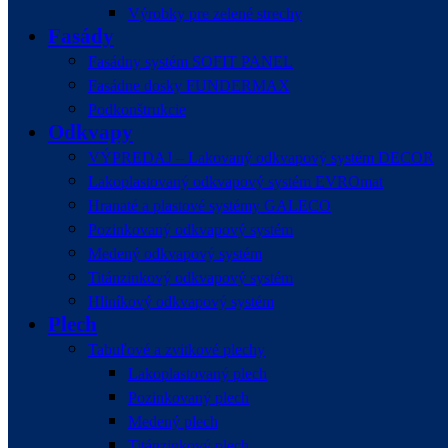
Výrobky pre zelené strechy
Fasády
Fasádny systém SOFIT PANEL
Fasádne dosky FUNDERMAX
Podkonštrukcie
Odkvapy
VÝPREDAJ – Lakovaný odkvapový systém DECOR
Lakoplastovaný odkvapový systém EVROmat
Hranaté a plastové systémy GALECO
Pozinkovaný odkvapový systém
Medený odkvapový systém
Titánzinkový odkvapový systém
Hliníkový odkvapový systém
Plech
Tabuľové a zvitkové plechy
Lakoplastovaný plech
Pozinkovaný plech
Medený plech
Titánzinkový plech