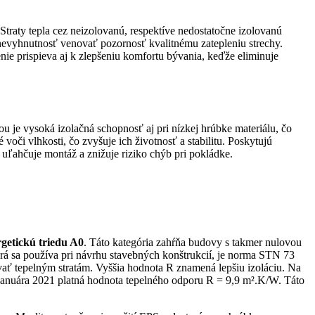
Straty tepla cez neizolovanú, respektíve nedostatočne izolovanú
 nevyhnutnosť venovať pozornosť kvalitnému zatepleniu strechy.
nie prispieva aj k zlepšeniu komfortu bývania, keďže eliminuje
u je vysoká izolačná schopnosť aj pri nízkej hrúbke materiálu, čo
oči vlhkosti, čo zvyšuje ich životnosť a stabilitu. Poskytujú
v uľahčuje montáž a znižuje riziko chýb pri pokládke.
getickú triedu A0
. Táto kategória zahŕňa budovy s takmer nulovou
orá sa používa pri návrhu stavebných konštrukcií, je norma STN 73
vať tepelným stratám. Vyššia hodnota R znamená lepšiu izoláciu.
Na
d januára 2021 platná hodnota tepelného odporu R = 9,9 m².K/W. Táto