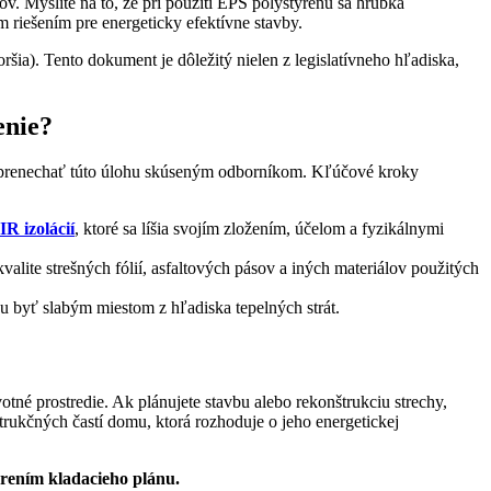
v. Myslite na to, že pri použití EPS polystyrénu sa hrúbka
 riešením pre energeticky efektívne stavby.
ršia). Tento dokument je dôležitý nielen z legislatívneho hľadiska,
enie?
té prenechať túto úlohu skúseným odborníkom. Kľúčové kroky
IR izolácií
, ktoré sa líšia svojím zložením, účelom a fyzikálnymi
kvalite strešných fólií, asfaltových pásov a iných materiálov použitých
u byť slabým miestom z hľadiska tepelných strát.
tné prostredie. Ak plánujete stavbu alebo rekonštrukciu strechy,
trukčných častí domu, ktorá rozhoduje o jeho energetickej
ením kladacieho plánu.