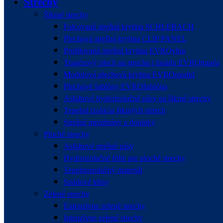
Strechy
Šikmé strechy
Falcovaná strešná krytina SCHLEBACH
Plechová strešná krytina CLIP PANEL
Profilovaná strešná krytina EVROvlna
Trapézový plech na strechu i fasádu EVROtrapéz
Modulová plechová krytina EVROmodul
Plechové šablóny EVROšablóna
Asfaltové hydroizolačné pásy na šikmé strechy
Tepelná izolácia šikmých striech
Strešné membrány a doplnky
Ploché strechy
Asfaltové strešné pásy
Hydroizolačné fólie pre ploché strechy
Tepelnoizolačný materiál
Spádové kliny
Zelené strechy
Extenzívne zelené strechy
Intenzívne zelené strechy