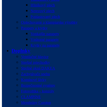
Hliníkový plech
Nerezový plech
Poplastovaný plech
Oplechovanie a klampiarske výrobky
Parapety a krytky
Vonkajšie parapety
Vnútorné parapety
Krytky na parapety
Doplnky
Ventilačné hlavice
Strešné priechodky
Strešné okná DAKEA
Zachytávače snehu
Komínové lávky
Bezpečnostné systémy
Fotovoltika – konzoly
CLAMPINE
Membrány Corotop