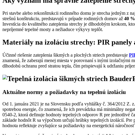
Aký význam má správne zateplenie strech
Pri stavbe alebo rekonštrukcii rodinného domu je strecha jedným z n
strešnú konštrukciu, predstavujú v prípade rodinných domov až
40 % 
Investícia do kvalitného zateplenia strechy je dlhodobým krokom, kt
nepríjemné tepelné mosty a nežiaduce výkyvy teplôt.
Materiály na izoláciu strechy: PIR panely 
Účinné riešenie zateplenia šikmých a plochých striech predstavuje
PI
znamená, že zaberajú menej miesta v porovnaní s inými izolačnými mat
dlhodobú ochranu pred stratou tepla, čím prispievajú k udržaniu príjem
Aktuálne normy a požiadavky na tepelnú izoláciu
Od 1. januára 2021 je na Slovensku podľa vyhlášky č. 364/2012 Z. z
spotrebou energie, čo znamená, že ich prevádzka má minimálny negatí
0540-2, ktorá definuje hodnoty tepelných odporov R pre jednotlivé č
základe hodnôt R sa výpočtom určujú hrúbky tepelných izolácií. Pre 
hodnota reflektuje zvyšujúce sa požiadavky na energetickú náročnosť 