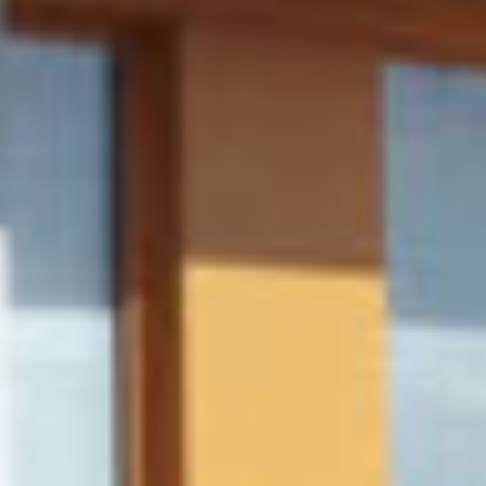
Detail
Využitie SOFIT PANELU na podhľady
Fasády
SOFIT PANEL
Detail
LAMINA – strecha, LAMINA – fasáda
Strechy
Fasády
Detail