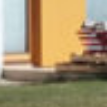
Moderná fasáda pre športový klub Gbeľany
Fasády
Detail
Nemocnica, Kráľovský Chlmec
FUNDERMAX
Fasády
Detail
Telocvičňa PÚ, Prešov
Fasády
Detail