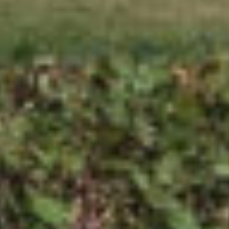
TATRAN handball arena Prešov
FUNDERMAX
SOFIT PANEL
Fasády
Detail
Rodinný dom, Streda nad Bodrogom
FUNDERMAX
Fasády
Detail
PKO Družba, Prešov