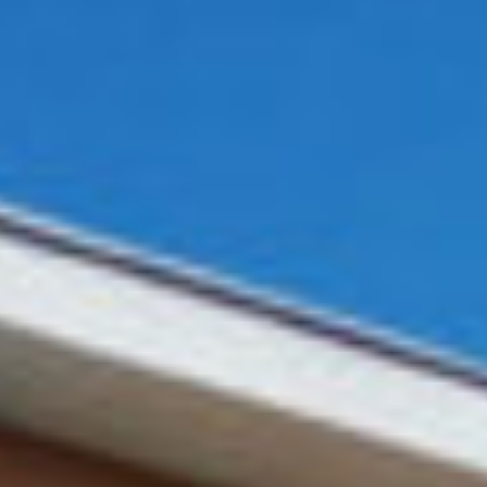
„Chránime to najvzácnejšie – Váš domov a rodinu.“