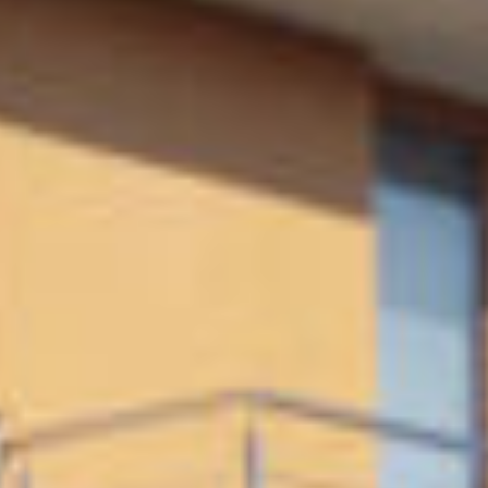
Rodinný dom s odvetranou fasádou FUNDERMAX
FUNDERMAX
Fasády
Detail
Moderný dom si zaslúži odvetranú fasádu
FUNDERMAX
Fasády