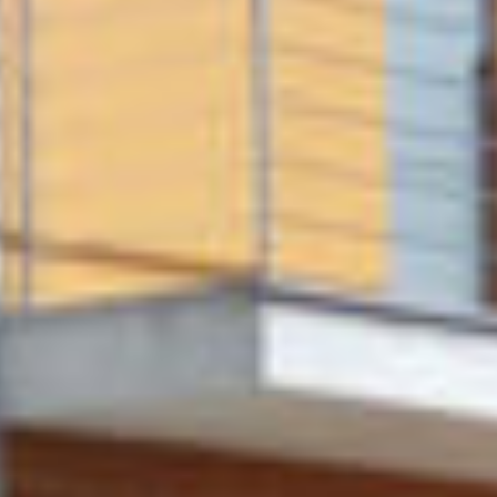
Detail
Chata, Domaša
Fasády
SOFIT PANEL
Detail
Rodinný dom, Kanaš
FUNDERMAX
Fasády
Detail
Sofit Panel zdobí polyfunkčný objekt v Prešove
Fasády
SOFIT PANEL