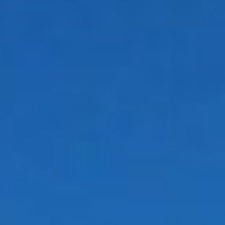
Poplastovaný plech
Oplechovanie a klampiarske výrobky
Parapety a krytky
Vonkajšie parapety
Vnútorné parapety
Krytky na parapety
Doplnky
Ventilačné hlavice
Strešné priechodky
Strešné okná DAKEA
Zachytávače snehu
Komínové lávky
Bezpečnostné systémy
Fotovoltika – konzoly
CLAMPINE
Membrány Corotop
Lepiace pásky
Úžľabie, nárožie a hrebeň strechy
Riešenia odkvapovej hrany
Strešné úžľabie
Polykarbonáty
E-shop
FAQ
Kontakt