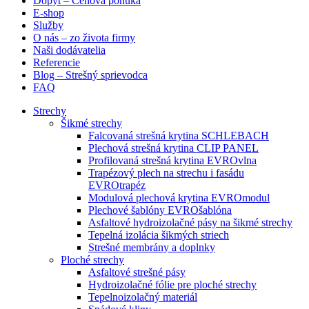
Dopyt – Cenová ponuka
E-shop
Služby
O nás – zo života firmy
Naši dodávatelia
Referencie
Blog – Strešný sprievodca
FAQ
Strechy
Šikmé strechy
Falcovaná strešná krytina SCHLEBACH
Plechová strešná krytina CLIP PANEL
Profilovaná strešná krytina EVROvlna
Trapézový plech na strechu i fasádu
EVROtrapéz
Modulová plechová krytina EVROmodul
Plechové šablóny EVROšablóna
Asfaltové hydroizolačné pásy na šikmé strechy
Tepelná izolácia šikmých striech
Strešné membrány a doplnky
Ploché strechy
Asfaltové strešné pásy
Hydroizolačné fólie pre ploché strechy
Tepelnoizolačný materiál