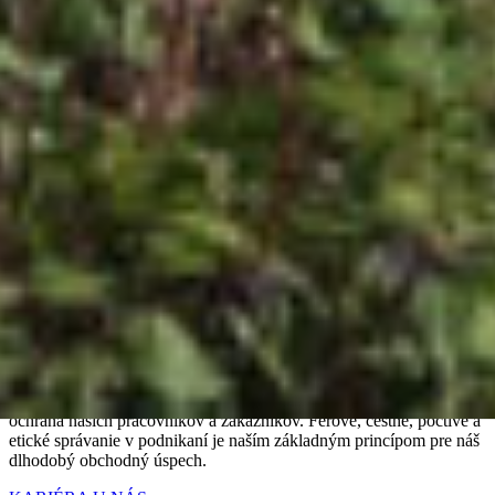
Fasády
SCHLEBACH
Detail
Corner House, Košice
Fasády
CLIP PANEL
Detail
ZOBRAZIŤ VIAC
Sme
LAMINA PREŠOV,
výrobno-obchodná spoločnosť založená
v roku 1989.
V princípe podnikania je našou najvyššou prioritou bezpečnosť a
ochrana našich pracovníkov a zákazníkov. Férové, čestné, poctivé a
etické správanie v podnikaní je naším základným princípom pre náš
dlhodobý obchodný úspech.