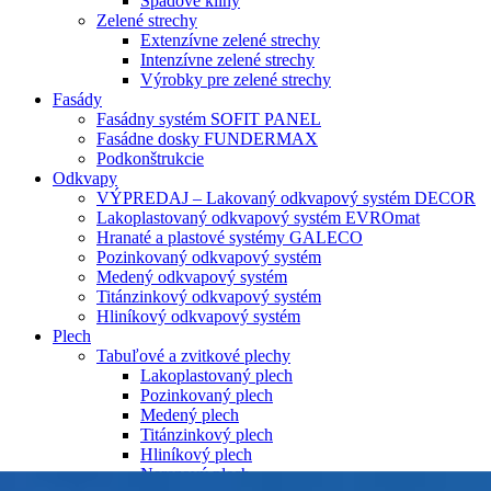
Spádové kliny
Zelené strechy
Extenzívne zelené strechy
Intenzívne zelené strechy
Výrobky pre zelené strechy
Fasády
Fasádny systém SOFIT PANEL
Fasádne dosky FUNDERMAX
Podkonštrukcie
Odkvapy
VÝPREDAJ – Lakovaný odkvapový systém DECOR
Lakoplastovaný odkvapový systém EVROmat
Hranaté a plastové systémy GALECO
Pozinkovaný odkvapový systém
Medený odkvapový systém
Titánzinkový odkvapový systém
Hliníkový odkvapový systém
Plech
Tabuľové a zvitkové plechy
Lakoplastovaný plech
Pozinkovaný plech
Medený plech
Titánzinkový plech
Hliníkový plech
Nerezový plech