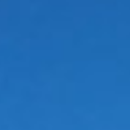
Chcete zistiť viac? Ponúkame Vám individuálnu konzultáciu
zdarma
KONTAKTOVAŤ
Predajňa Prešov -
mapa
Otváracie hodiny
PO-PIA: 7:00 15:30
LAMINA PREŠOV
Pozrite si naše referencie
Inšpirujte sa stavbami našich partnerov, ktoré vznikli s využitím
našich kvalitných materiálov.
Všetky
Strechy
Fasády
Odkvapy
Plechy
Doplnky
Domov
Referencie
Fasády