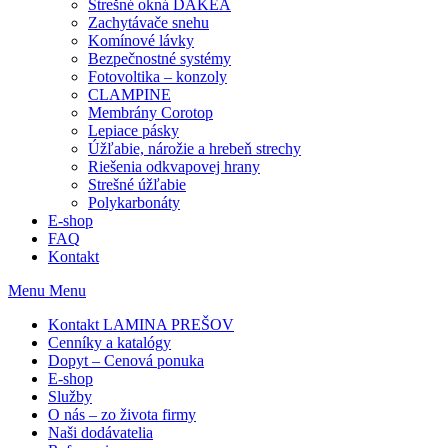
Strešné okná DAKEA
Zachytávače snehu
Komínové lávky
Bezpečnostné systémy
Fotovoltika – konzoly
CLAMPINE
Membrány Corotop
Lepiace pásky
Úžľabie, nárožie a hrebeň strechy
Riešenia odkvapovej hrany
Strešné úžľabie
Polykarbonáty
E-shop
FAQ
Kontakt
Menu
Menu
Kontakt LAMINA PREŠOV
Cenníky a katalógy
Dopyt – Cenová ponuka
E-shop
Služby
O nás – zo života firmy
Naši dodávatelia