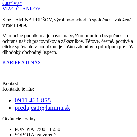
Čitať viac
VIAC ČLÁNKOV
Sme
LAMINA PREŠOV,
výrobno-obchodná spoločnosť založená
v roku 1989.
V princípe podnikania je našou najvyššou prioritou bezpečnosť a
ochrana našich pracovníkov a zákazníkov. Férové, čestné, poctivé a
etické správanie v podnikaní je naším základným princípom pre náš
dlhodobý obchodný úspech.
KARIÉRA U NÁS
Kontakt
Kontaktujte nás:
0911 421 855
predajca1@lamina.sk
Otváracie hodiny
PON-PIA: 7:00 - 15:30
SOBOTA: zatvorené