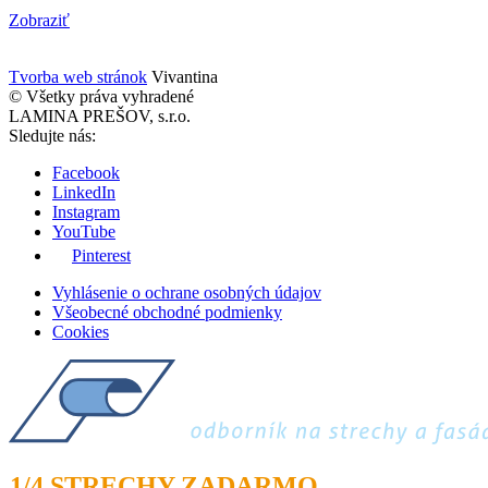
Zobraziť
Tvorba web stránok
Vivantina
© Všetky práva vyhradené
LAMINA PREŠOV, s.r.o.
Sledujte nás:
Facebook
LinkedIn
Instagram
YouTube
Pinterest
Vyhlásenie o ochrane osobných údajov
Všeobecné obchodné podmienky
Cookies
1/4 STRECHY ZADARMO