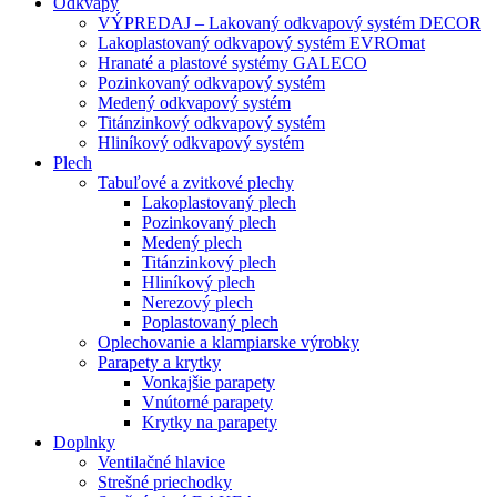
Odkvapy
VÝPREDAJ – Lakovaný odkvapový systém DECOR
Lakoplastovaný odkvapový systém EVROmat
Hranaté a plastové systémy GALECO
Pozinkovaný odkvapový systém
Medený odkvapový systém
Titánzinkový odkvapový systém
Hliníkový odkvapový systém
Plech
Tabuľové a zvitkové plechy
Lakoplastovaný plech
Pozinkovaný plech
Medený plech
Titánzinkový plech
Hliníkový plech
Nerezový plech
Poplastovaný plech
Oplechovanie a klampiarske výrobky
Parapety a krytky
Vonkajšie parapety
Vnútorné parapety
Krytky na parapety
Doplnky
Ventilačné hlavice
Strešné priechodky