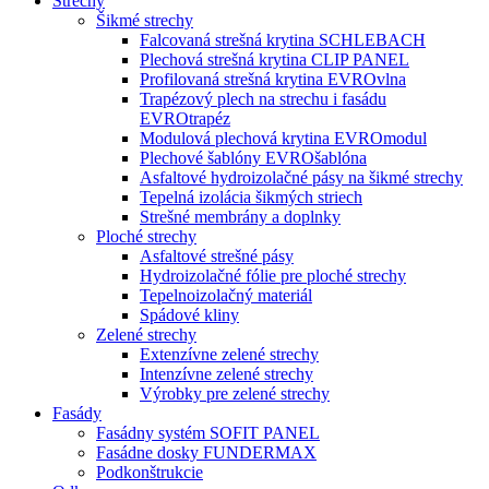
Strechy
Šikmé strechy
Falcovaná strešná krytina SCHLEBACH
Plechová strešná krytina CLIP PANEL
Profilovaná strešná krytina EVROvlna
Trapézový plech na strechu i fasádu
EVROtrapéz
Modulová plechová krytina EVROmodul
Plechové šablóny EVROšablóna
Asfaltové hydroizolačné pásy na šikmé strechy
Tepelná izolácia šikmých striech
Strešné membrány a doplnky
Ploché strechy
Asfaltové strešné pásy
Hydroizolačné fólie pre ploché strechy
Tepelnoizolačný materiál
Spádové kliny
Zelené strechy
Extenzívne zelené strechy
Intenzívne zelené strechy
Výrobky pre zelené strechy
Fasády
Fasádny systém SOFIT PANEL
Fasádne dosky FUNDERMAX
Podkonštrukcie