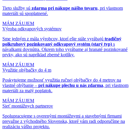
Tieto služby sú
zdarma pri nákupe nášho tovaru
, pri vlastnom
materiáli sú spoplatnené.
MÁM ZÁUJEM
Výroba odkvapových systémov
Sme jedným z mála výrobcov, ktorí ešte stále vyrábajú
tradičný
polkruhový pozinkovaný odkvapový systém (starý typ)
s
návalkami dovnútra. Okrem toho vyrábame aj hranaté pozinkované
prvky, ako sú napríklad zberné kotlíky.
MÁM ZÁUJEM
Využitie ohýbačky do 4 m
Poskytujeme možnosť využitia ručnej ohýbačky do 4 metrov na
vlastné ohýbanie –
pri nákupe plechu u nás zdarma
, pri vlastnom
materiáli za malý poplatok.
MÁM ZÁUJEM
Sieť montážnych partnerov
Spolupracujeme s overenými montážnymi a stavebnými firmami
prevažne z východného Slovenska, ktoré vám radi odporučíme na
realizáciu vášho projektu.