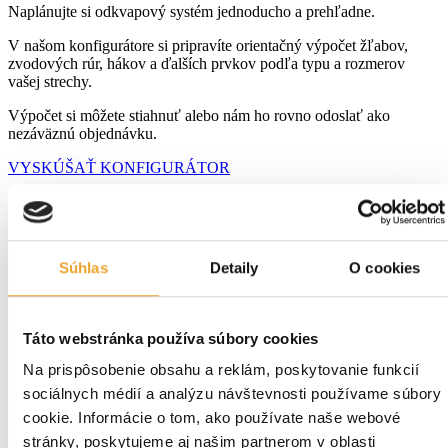
Naplánujte si odkvapový systém jednoducho a prehľadne.
V našom konfigurátore si pripravíte orientačný výpočet žľabov,
zvodových rúr, hákov a ďalších prvkov podľa typu a rozmerov
vašej strechy.
Výpočet si môžete stiahnuť alebo nám ho rovno odoslať ako
nezáväznú objednávku.
VYSKÚŠAŤ KONFIGURÁTOR
Služby
Súhlas
Detaily
O cookies
Našim maloobchodným a veľkoobchodným partnerom poskytujeme
kvalitné odborné služby, ktoré neprestajne zlepšujeme.
VIAC O SLUŽBÁCH
Táto webstránka používa súbory cookies
Na prispôsobenie obsahu a reklám, poskytovanie funkcií
sociálnych médií a analýzu návštevnosti používame súbory
CNC ohýbanie a delenie plechov
cookie. Informácie o tom, ako používate naše webové
Ponúkame vám presné ohýbanie a delenie plechov na CNC
stránky, poskytujeme aj našim partnerom v oblasti