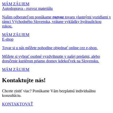
MÁM ZÁUJEM
Autodoprava - rozvoz materiálu
Našim odberateľom ponúkame
rozvoz
tovaru vlastnými vozidlami v
rámci Východného Slovenska, vrátane vykládky hydraulickou
rukou.
MÁM ZÁUJEM
E-shop
Tovar si u nás môžete pohodlne objednať online cez e-shop.
Môžete si vybrať osobné vyzdvihnutie v našej predajni, alebo
doručenie kuriérom priamo domov kdekoľvek na Slovensku.
MÁM ZÁUJEM
Kontaktujte nás!
Chcete zistiť viac? Ponúkame Vám bezplatnú individuálnu
konzultáciu.
KONTAKTOVAŤ