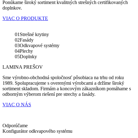
Ponúkame široký sortiment kvalitných strešných certifikovaných
doplnkov.
VIAC O PRODUKTE
01
Strešné krytiny
02
Fasády
03
Odkvapové systémy
04
Plechy
05
Doplnky
LAMINA PREŠOV
Sme výrobno-obchodná spoločnosť
pôsobiaca na trhu od roku
1989
. Spolupracujeme s overenými výrobcami a držíme široký
sortiment skladom. Firmám a koncovým zákazníkom pomáhame s
odborným výberom riešení pre strechy a fasády.
VIAC O NÁS
Odporúčame
Konfigurátor odkvapového systému