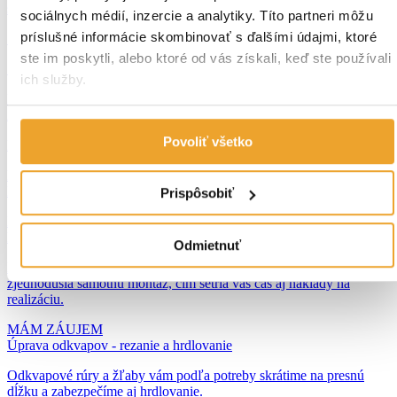
strojoch.
sociálnych médií, inzercie a analytiky. Títo partneri môžu
príslušné informácie skombinovať s ďalšími údajmi, ktoré
ste im poskytli, alebo ktoré od vás získali, keď ste používali
ich služby.
MÁM ZÁUJEM
Atypická klampiarska výroba
Povoliť všetko
Realizácia na mieru podľa potreby zákazníka.
MÁM ZÁUJEM
Kladacie plány
Prispôsobiť
Pri objednávke strešnej krytiny alebo fasády u nás vám vypracujeme
kladacie plány
bezplatne
.
Odmietnuť
Kladacie plány pre vašu strechu či fasádu výrazne urýchlia a
zjednodušia samotnú montáž, čím šetria váš čas aj náklady na
realizáciu.
MÁM ZÁUJEM
Úprava odkvapov - rezanie a hrdlovanie
Odkvapové rúry a žľaby vám podľa potreby skrátime na presnú
dĺžku a zabezpečíme aj hrdlovanie.