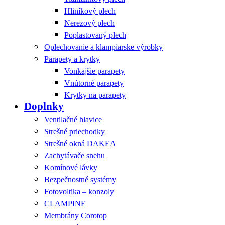
Hliníkový plech
Nerezový plech
Poplastovaný plech
Oplechovanie a klampiarske výrobky
Parapety a krytky
Vonkajšie parapety
Vnútorné parapety
Krytky na parapety
Doplnky
Ventilačné hlavice
Strešné priechodky
Strešné okná DAKEA
Zachytávače snehu
Komínové lávky
Bezpečnostné systémy
Fotovoltika – konzoly
CLAMPINE
Membrány Corotop