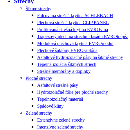
Strechy
Šikmé strechy
Falcovaná strešná krytina SCHLEBACH
Plechová strešná krytina CLIP PANEL
Profilovaná strešná krytina EVROvlna
Trapézový plech na strechu i fasádu EVROtrapéz
Modulová plechová krytina EVROmodul
Plechové šablóny EVROšablóna
Asfaltové hydroizolačné pásy na šikmé strechy
Tepelná izolácia šikmých striech
Strešné membrány a doplnky
Ploché strechy
Asfaltové strešné pásy
Hydroizolačné fólie pre ploché strechy
Tepelnoizolačný materiál
Spádové kliny
Zelené strechy
Extenzívne zelené strechy
Intenzívne zelené strechy