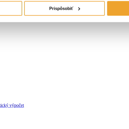
Prispôsobiť
tický výpočet