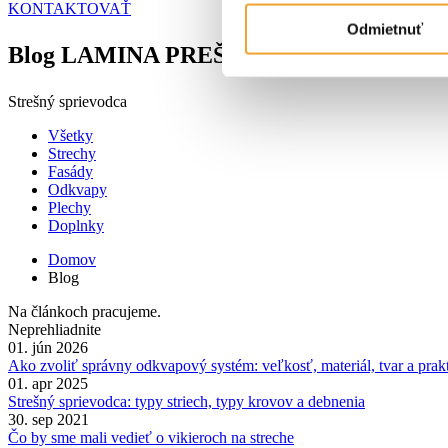
KONTAKTOVAŤ
Odmietnuť
Blog LAMINA PREŠOV
Strešný sprievodca
Všetky
Strechy
Fasády
Odkvapy
Plechy
Doplnky
Domov
Blog
Na článkoch pracujeme.
Neprehliadnite
01. jún 2026
Ako zvoliť správny odkvapový systém: veľkosť, materiál, tvar a prak
01. apr 2025
Strešný sprievodca: typy striech, typy krovov a debnenia
30. sep 2021
Čo by sme mali vedieť o vikieroch na streche