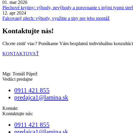
01. mar 2026
Plechové krytiny: výhody, nevýhody a porovnanie s inými typmi stre
12. apr 2024
Falcovaný plech: výhody, využitie a tipy pre jeho montáž
Kontaktujte nás!
Chcete zistiť viac? Ponúkame Vám bezplatnú individuálnu konzultáci
KONTAKTOVAŤ
Mgr. Tomáš Pápež
Vedúci predajne
0911 421 855
predajca1@lamina.sk
Kontakt
Kontaktujte nás:
0911 421 855
predajca1@lamina.sk