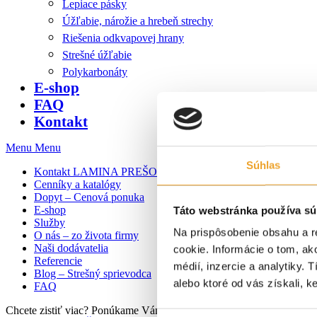
Lepiace pásky
Úžľabie, nárožie a hrebeň strechy
Riešenia odkvapovej hrany
Strešné úžľabie
Polykarbonáty
E-shop
FAQ
Kontakt
Menu
Menu
Súhlas
Kontakt LAMINA PREŠOV
Cenníky a katalógy
Dopyt – Cenová ponuka
E-shop
Táto webstránka používa sú
Služby
Na prispôsobenie obsahu a r
O nás – zo života firmy
Naši dodávatelia
cookie. Informácie o tom, ak
Referencie
médií, inzercie a analytiky. 
Blog – Strešný sprievodca
alebo ktoré od vás získali, ke
FAQ
Chcete zistiť viac? Ponúkame Vám individuálnu konzultáciu zdarma