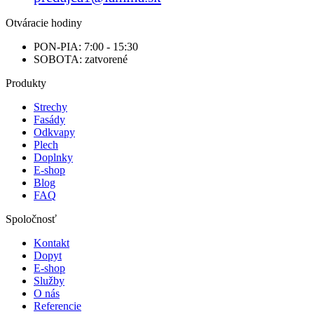
Otváracie hodiny
PON-PIA: 7:00 - 15:30
SOBOTA: zatvorené
Produkty
Strechy
Fasády
Odkvapy
Plech
Doplnky
E-shop
Blog
FAQ
Spoločnosť
Kontakt
Dopyt
E-shop
Služby
O nás
Referencie