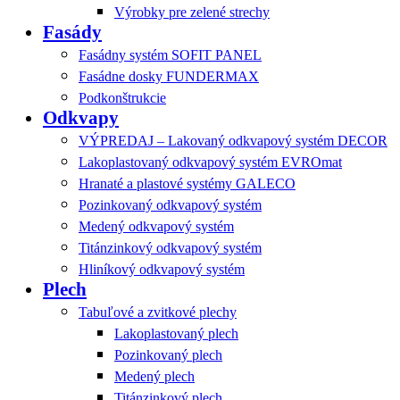
Výrobky pre zelené strechy
Fasády
Fasádny systém SOFIT PANEL
Fasádne dosky FUNDERMAX
Podkonštrukcie
Odkvapy
VÝPREDAJ – Lakovaný odkvapový systém DECOR
Lakoplastovaný odkvapový systém EVROmat
Hranaté a plastové systémy GALECO
Pozinkovaný odkvapový systém
Medený odkvapový systém
Titánzinkový odkvapový systém
Hliníkový odkvapový systém
Plech
Tabuľové a zvitkové plechy
Lakoplastovaný plech
Pozinkovaný plech
Medený plech
Titánzinkový plech