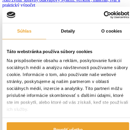
praktický výpočet
Neustále silnejúce búrky a prívalové dažde nám ukazujú, aké
dôležité je mať efektívny odvodňovací, teda odkvapový systém pre
náš dom a strechu. Ako vybrať ten správny, ktorý najlepšie
vyhovuje našim potrebám a špecifikám nášho domu a strechy?
Súhlas
Detaily
O cookies
Čitať viac
Táto webstránka používa súbory cookies
01. sep 2025
Na prispôsobenie obsahu a reklám, poskytovanie funkcií
Zimné riziká pre strechy – zamrznuté odkvapy
sociálnych médií a analýzu návštevnosti používame súbory
cookie. Informácie o tom, ako používate naše webové
Ako predísť zamrznutým odkvapom a ľadovým bariéram Zima
prináša nielen krásne zasnežené scenérie, ale aj množstvo nástrah
stránky, poskytujeme aj našim partnerom v oblasti
pre naše domy a ich strešné konštrukcie. Jedným z najčastejších
sociálnych médií, inzercie a analytiky. Títo partneri môžu
problémov, ktoré nastávajú počas zimných mesiacov, sú zamrznuté
príslušné informácie skombinovať s ďalšími údajmi, ktoré
odkvapy a tvorba ľadových bariér na strechách. Tieto problémy
nielenže znižujú efektivitu odvodnenia, ale môžu viesť aj k vážnym
ste im poskytli, alebo ktoré od vás získali, keď ste používali
škodám […]
ich služby.
Čitať viac
Povoliť všetko