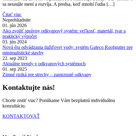
sa neustále mení a rozvíja. A predsa, keď mnohí ľudia […]
Čitať viac
Neprehliadnite
01. jún 2026
Ako zvoliť správny odkvapový systém: veľkosť, materiál, tvar a
praktický výpočet
03. jún 2024
Nová éra odvádzania dažďovej vody: systém Galeco Roofgutter pre
minimalistické stavby
22. sep 2023
Aktuálne trendy v odkvapových systémoch
01. sep 2025
Zimné riziká pre strechy – zamrznuté odkvapy
Kontaktujte nás!
Chcete zistiť viac? Ponúkame Vám bezplatnú individuálnu
konzultáciu.
KONTAKTOVAŤ