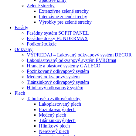
Spádové kliny
Zelené strechy
Extenzívne zelené strechy
Intenzívne zelené strechy
Výrobky pre zelené strechy
Fasády
Fasádny systém SOFIT PANEL
Fasádne dosky FUNDERMAX
Podkonštrukcie
Odkvapy
VÝPREDAJ – Lakovaný odkvapový systém DECOR
Lakoplastovaný odkvapový systém EVROmat
Hranaté a plastové systémy GALECO
Pozinkovaný odkvapový systém
Medený odkvapový systém
Titánzinkový odkvapový systém
Hliníkový odkvapový systém
Plech
Tabuľové a zvitkové plechy
Lakoplastovaný plech
Pozinkovaný plech
Medený plech
Titánzinkový plech
Hliníkový plech
Nerezový plech