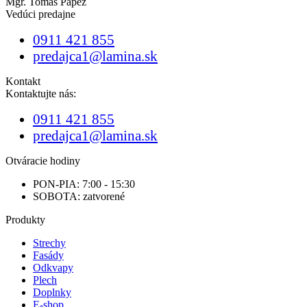
Mgr. Tomáš Pápež
Vedúci predajne
0911 421 855
predajca1@lamina.sk
Kontakt
Kontaktujte nás:
0911 421 855
predajca1@lamina.sk
Otváracie hodiny
PON-PIA: 7:00 - 15:30
SOBOTA: zatvorené
Produkty
Strechy
Fasády
Odkvapy
Plech
Doplnky
E-shop