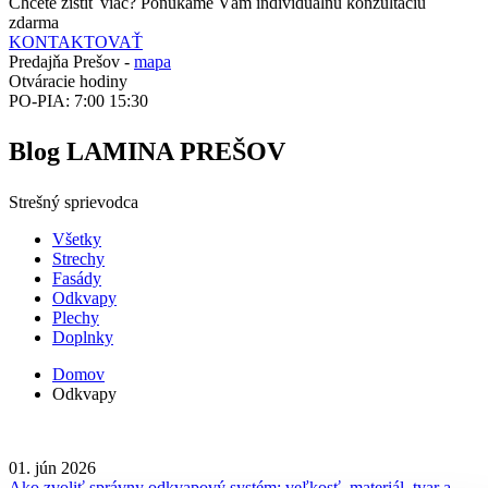
Chcete zistiť viac? Ponúkame Vám individuálnu konzultáciu
zdarma
KONTAKTOVAŤ
Predajňa Prešov -
mapa
Otváracie hodiny
PO-PIA: 7:00 15:30
Blog LAMINA PREŠOV
Strešný sprievodca
Všetky
Strechy
Fasády
Odkvapy
Plechy
Doplnky
Domov
Odkvapy
01. jún 2026
Ako zvoliť správny odkvapový systém: veľkosť, materiál, tvar a