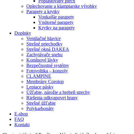
Poplastovaný plech
Oplechovanie a klampiarske výrobky
Parapety a krytky
Vonkajšie parapety
Vnútorné parapety
Krytky na parapety
Doplnky
Ventilačné hlavice
Strešné priechodky
Strešné okná DAKEA
Zachytávače snehu
Komínové lávky
Bezpečnostné systémy
Fotovoltika – konzoly
CLAMPINE
Membrány Corotop
Lepiace pásky
Úžľabie, nárožie a hrebeň strechy
Riešenia odkvapovej hrany
Strešné úžľabie
Polykarbonáty
E-shop
FAQ
Kontakt