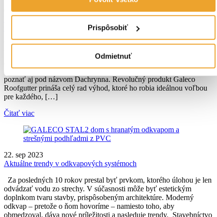
03. jún 2024
Nová éra odvádzania dažďovej vody: systém Galeco Roofgutter pre
Prispôsobiť
minimalistické stavby
V neustále sa meniacom stavebnom sektore, kde inovácie zohrávajú
kľúčovú rolu, je dôležité sledovať najnovšie trendy a technológie.
Odmietnuť
Jednou z najnovších noviniek na trhu je odkvapový systém
Roofgutter od renomovaného poľského výrobcu Galeco. Môžete ho
poznať aj pod názvom Dachrynna. Revolučný produkt Galeco
Roofgutter prináša celý rad výhod, ktoré ho robia ideálnou voľbou
pre každého, […]
Čitať viac
22. sep 2023
Aktuálne trendy v odkvapových systémoch
Za posledných 10 rokov prestal byť prvkom, ktorého úlohou je len
odvádzať vodu zo strechy. V súčasnosti môže byť estetickým
doplnkom tvaru stavby, prispôsobeným architektúre. Moderný
odkvap – pretože o ňom hovoríme – namiesto toho, aby
obmedzoval, dáva nové príležitosti a nasleduje trendy. Stavebníctvo