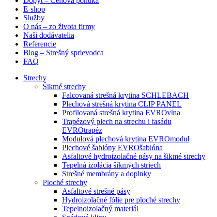
Dopyt – Cenová ponuka
E-shop
Služby
O nás – zo života firmy
Naši dodávatelia
Referencie
Blog – Strešný sprievodca
FAQ
Strechy
Šikmé strechy
Falcovaná strešná krytina SCHLEBACH
Plechová strešná krytina CLIP PANEL
Profilovaná strešná krytina EVROvlna
Trapézový plech na strechu i fasádu
EVROtrapéz
Modulová plechová krytina EVROmodul
Plechové šablóny EVROšablóna
Asfaltové hydroizolačné pásy na šikmé strechy
Tepelná izolácia šikmých striech
Strešné membrány a doplnky
Ploché strechy
Asfaltové strešné pásy
Hydroizolačné fólie pre ploché strechy
Tepelnoizolačný materiál