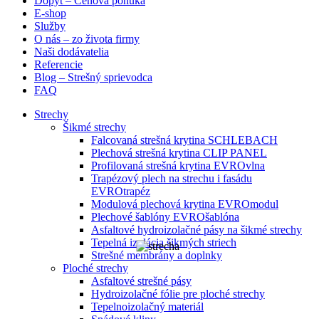
Dopyt – Cenová ponuka
E-shop
Služby
O nás – zo života firmy
Naši dodávatelia
Referencie
Blog – Strešný sprievodca
FAQ
Strechy
Šikmé strechy
Falcovaná strešná krytina SCHLEBACH
Plechová strešná krytina CLIP PANEL
Profilovaná strešná krytina EVROvlna
Trapézový plech na strechu i fasádu
EVROtrapéz
Modulová plechová krytina EVROmodul
Plechové šablóny EVROšablóna
Asfaltové hydroizolačné pásy na šikmé strechy
Tepelná izolácia šikmých striech
Strešné membrány a doplnky
Ploché strechy
Asfaltové strešné pásy
Hydroizolačné fólie pre ploché strechy
Tepelnoizolačný materiál