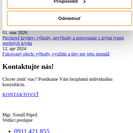
Ako zvoliť správny odkvapový systém: veľkosť, materiál, tvar a
Prispôsobiť
praktický výpočet
01. apr 2025
Strešný sprievodca: typy striech, typy krovov a debnenia
Odmietnuť
30. sep 2021
Čo by sme mali vedieť o vikieroch na streche
01. mar 2026
Plechové krytiny: výhody, nevýhody a porovnanie s inými typmi
strešných krytín
12. apr 2024
Falcovaný plech: výhody, využitie a tipy pre jeho montáž
Kontaktujte nás!
Chcete zistiť viac? Ponúkame Vám bezplatnú individuálnu
konzultáciu.
KONTAKTOVAŤ
Mgr. Tomáš Pápež
Vedúci predajne
0911 421 855