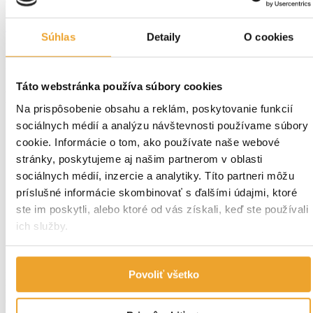
Chcete zistiť viac? Ponúkame Vám individuálnu konzultáciu
zdarma
KONTAKTOVAŤ
Súhlas
Detaily
O cookies
Predajňa Prešov -
mapa
Otváracie hodiny
PO-PIA: 7:00 15:30
Táto webstránka používa súbory cookies
Blog LAMINA PREŠOV
Na prispôsobenie obsahu a reklám, poskytovanie funkcií
sociálnych médií a analýzu návštevnosti používame súbory
Strešný sprievodca
cookie. Informácie o tom, ako používate naše webové
Všetky
stránky, poskytujeme aj našim partnerom v oblasti
Strechy
sociálnych médií, inzercie a analytiky. Títo partneri môžu
Fasády
Odkvapy
príslušné informácie skombinovať s ďalšími údajmi, ktoré
Plechy
ste im poskytli, alebo ktoré od vás získali, keď ste používali
Doplnky
ich služby.
Domov
Blog
Povoliť všetko
Na článkoch pracujeme.
Neprehliadnite
01. jún 2026