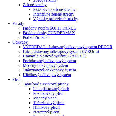
Spádové kliny
Zelené strechy
Extenzívne zelené strechy
Intenzívne zelené strechy
Výrobky pre zelené strechy
Fasády
Fasádny systém SOFIT PANEL
Fasádne dosky FUNDERMAX
Podkonštrukcie
Odkvapy
VÝPREDAJ – Lakovaný odkvapový systém DECOR
Lakoplastovaný odkvapový systém EVROmat
Hranaté a plastové systémy GALECO
Pozinkovaný odkvapový systém
Medený odkvapový systém
Titánzinkový odkvapový systém
Hliníkový odkvapový systém
Plech
Tabuľové a zvitkové plechy
Lakoplastovaný plech
Pozinkovaný plech
Medený plech
Titánzinkový plech
Hliníkový plech
Nerezový plech