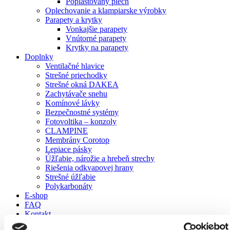
Poplastovaný plech
Oplechovanie a klampiarske výrobky
Parapety a krytky
Vonkajšie parapety
Vnútorné parapety
Krytky na parapety
Doplnky
Ventilačné hlavice
Strešné priechodky
Strešné okná DAKEA
Zachytávače snehu
Komínové lávky
Bezpečnostné systémy
Fotovoltika – konzoly
CLAMPINE
Membrány Corotop
Lepiace pásky
Úžľabie, nárožie a hrebeň strechy
Riešenia odkvapovej hrany
Strešné úžľabie
Polykarbonáty
E-shop
FAQ
Kontakt