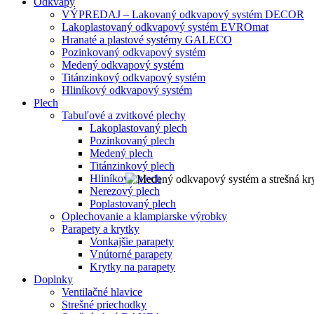
Odkvapy
VÝPREDAJ – Lakovaný odkvapový systém DECOR
Lakoplastovaný odkvapový systém EVROmat
Hranaté a plastové systémy GALECO
Pozinkovaný odkvapový systém
Medený odkvapový systém
Titánzinkový odkvapový systém
Hliníkový odkvapový systém
Plech
Tabuľové a zvitkové plechy
Lakoplastovaný plech
Pozinkovaný plech
Medený plech
Titánzinkový plech
Hliníkový plech
Nerezový plech
Poplastovaný plech
Oplechovanie a klampiarske výrobky
Parapety a krytky
Vonkajšie parapety
Vnútorné parapety
Krytky na parapety
Doplnky
Ventilačné hlavice
Strešné priechodky