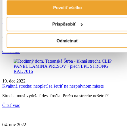
Povoliť všetko
23. jan 2023
Ako nájsť defekt na plochej streche
Prispôsobiť
Aktuálne sú trendom ploché strechy. V architektúre sa objavujú
čoraz viac, no treba podotknúť, že so sebou tieto strechy prinášajú
Odmietnuť
rôzne riziká poškodenia.
Čitať viac
19. dec 2022
Kvalitná strecha: neoplatí sa šetriť na nesprávnom mieste
Strecha musí vydržať desaťročia. Prečo na streche nešetriť?
Čitať viac
04. nov 2022