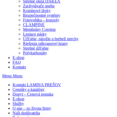
Strešné okná DAKEA
Zachytávače snehu
Komínové lávky
Bezpečnostné systémy
Fotovoltika – konzoly
CLAMPINE
Membrány Corotop
Lepiace pásky
Úžľabie, nárožie a hrebeň strechy
Riešenia odkvapovej hrany
Strešné úžľabie
Polykarbonáty
E-shop
FAQ
Kontakt
Menu
Menu
Kontakt LAMINA PREŠOV
Cenníky a katalógy
Dopyt – Cenová ponuka
E-shop
Služby
O nás – zo života firmy
Naši dodávatelia