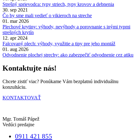
Strešný sprievodca: typy striech, typy krovov a debnenia
30. sep 2021
Čo by sme mali vedieť o vikieroch na streche
01. mar 2026
Plechové krytiny: výhody, nevýhody a porovnanie s inými typmi
strešných krytín
12. apr 2024
Falcovaný plech: výhody, využitie a tipy pre jeho montáž
01. aug 2026
Odvodnenie plochej strechy: ako zabezpečiť odvodnenie cez atiku
Kontaktujte nás!
Chcete zistiť viac? Ponúkame Vám bezplatnú individuálnu
konzultáciu.
KONTAKTOVAŤ
Mgr. Tomáš Pápež
Vedúci predajne
0911 421 855