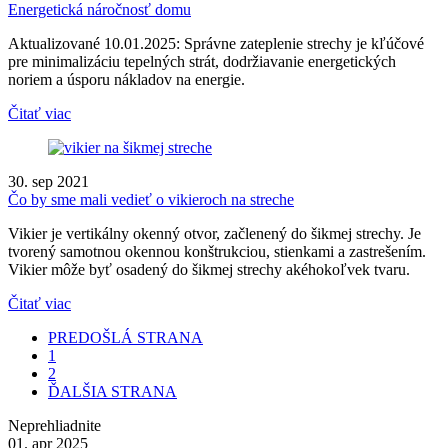
Energetická náročnosť domu
Aktualizované 10.01.2025: Správne zateplenie strechy je kľúčové
pre minimalizáciu tepelných strát, dodržiavanie energetických
noriem a úsporu nákladov na energie.
Čitať viac
30. sep 2021
Čo by sme mali vedieť o vikieroch na streche
Vikier je vertikálny okenný otvor, začlenený do šikmej strechy. Je
tvorený samotnou okennou konštrukciou, stienkami a zastrešením.
Vikier môže byť osadený do šikmej strechy akéhokoľvek tvaru.
Čitať viac
PREDOŠLÁ STRANA
1
2
ĎALŠIA STRANA
Neprehliadnite
01. apr 2025