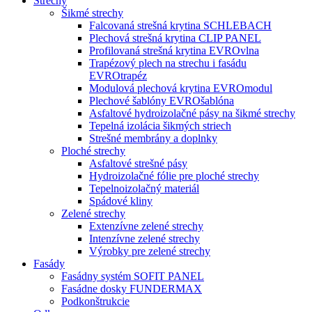
Strechy
Šikmé strechy
Falcovaná strešná krytina SCHLEBACH
Plechová strešná krytina CLIP PANEL
Profilovaná strešná krytina EVROvlna
Trapézový plech na strechu i fasádu
EVROtrapéz
Modulová plechová krytina EVROmodul
Plechové šablóny EVROšablóna
Asfaltové hydroizolačné pásy na šikmé strechy
Tepelná izolácia šikmých striech
Strešné membrány a doplnky
Ploché strechy
Asfaltové strešné pásy
Hydroizolačné fólie pre ploché strechy
Tepelnoizolačný materiál
Spádové kliny
Zelené strechy
Extenzívne zelené strechy
Intenzívne zelené strechy
Výrobky pre zelené strechy
Fasády
Fasádny systém SOFIT PANEL
Fasádne dosky FUNDERMAX
Podkonštrukcie