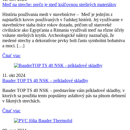
Meď na streche: prečo je meď kráľovnou strešných materiálov
História používania medi v stavebníctve – Meď je jedným z
najstarších kovov používaných v ľudskej histórii. Jej využívanie v
stavebníctve siaha tisíce rokov dozadu, pričom už staroveké
civilizácie ako Egypťania a Rimania využívali meď na rôzne účely
vrátane strešných krytín. Archeologické nálezy naznačujú, že
medené strechy a dekoratívne prvky boli často symbolmi bohatstva
a moci. […]
Čitať viac
11. okt 2024
Bauder TOP TS 40 NSK – príkladové skladby
Bauder TOP TS 40 NSK – predstavíme vám príkladové skladby, v
ktorých sa použitia tento populárny asfaltový pás na plnom debnení
v šikmých strechách.
Čitať viac