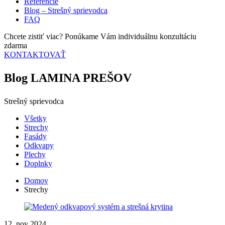
Referencie
Blog – Strešný sprievodca
FAQ
Chcete zistiť viac? Ponúkame Vám individuálnu konzultáciu
zdarma
KONTAKTOVAŤ
Blog LAMINA PREŠOV
Strešný sprievodca
Všetky
Strechy
Fasády
Odkvapy
Plechy
Doplnky
Domov
Strechy
12. nov 2024